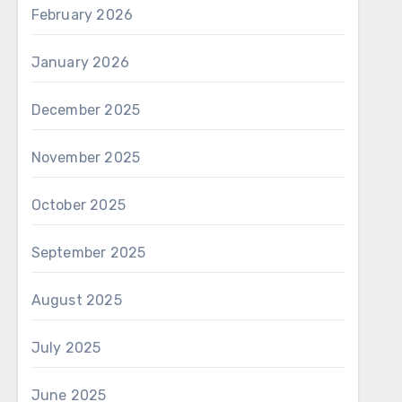
February 2026
January 2026
December 2025
November 2025
October 2025
September 2025
August 2025
July 2025
June 2025