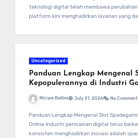
teknologi digital telah membawa perubahan 
platform kini menghadirkan layanan yang d
Uncategorized
Panduan Lengkap Mengenal S
Kepopulerannya di Industri G
Miriam Bellini
July 21, 2026
No Comment
Panduan Lengkap Mengenal Slot Spadegamin
Online Industri permainan digital terus be
konsisten menghadirkan inovasi adalah sp