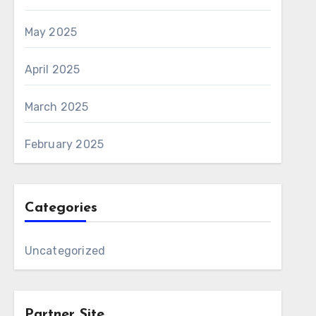
May 2025
April 2025
March 2025
February 2025
Categories
Uncategorized
Partner Site