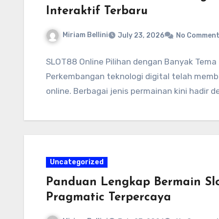
Interaktif Terbaru
Miriam Bellini
July 23, 2026
No Commen
SLOT88 Online Pilihan dengan Banyak Tema G
Perkembangan teknologi digital telah memb
online. Berbagai jenis permainan kini hadir
Uncategorized
Panduan Lengkap Bermain Slot
Pragmatic Terpercaya