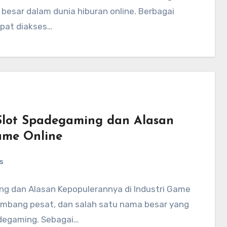
besar dalam dunia hiburan online. Berbagai
apat diakses…
lot Spadegaming dan Alasan
ame Online
s
g dan Alasan Kepopulerannya di Industri Game
rkembang pesat, dan salah satu nama besar yang
adegaming. Sebagai…