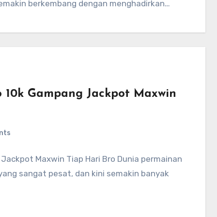
 semakin berkembang dengan menghadirkan…
epo 10k Gampang Jackpot Maxwin
nts
g Jackpot Maxwin Tiap Hari Bro Dunia permainan
yang sangat pesat, dan kini semakin banyak