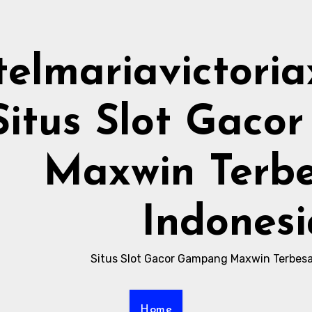
telmariavictori
 Situs Slot Gac
Maxwin Terbe
Indonesi
Situs Slot Gacor Gampang Maxwin Terbesar
Home