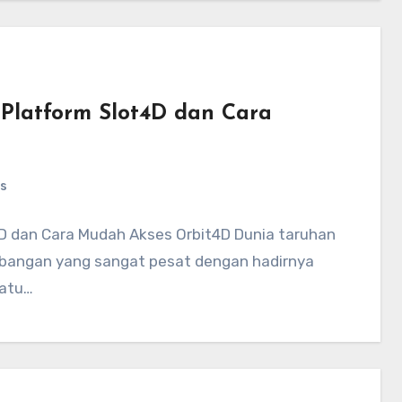
Platform Slot4D dan Cara
s
D dan Cara Mudah Akses Orbit4D Dunia taruhan
mbangan yang sangat pesat dengan hadirnya
satu…