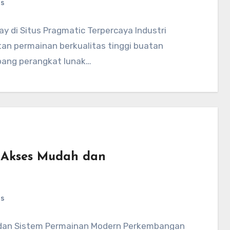
ts
y di Situs Pragmatic Terpercaya Industri
etan permainan berkualitas tinggi buatan
bang perangkat lunak…
n Akses Mudah dan
ts
 dan Sistem Permainan Modern Perkembangan