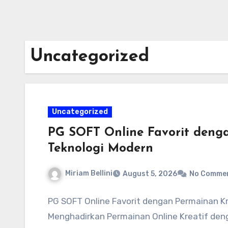
Uncategorized
Uncategorized
PG SOFT Online Favorit deng
Teknologi Modern
Miriam Bellini
August 5, 2026
No Comme
PG SOFT Online Favorit dengan Permainan K
Menghadirkan Permainan Online Kreatif den