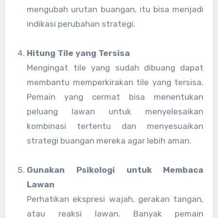
mengubah urutan buangan, itu bisa menjadi
indikasi perubahan strategi.
Hitung Tile yang Tersisa
Mengingat tile yang sudah dibuang dapat
membantu memperkirakan tile yang tersisa.
Pemain yang cermat bisa menentukan
peluang lawan untuk menyelesaikan
kombinasi tertentu dan menyesuaikan
strategi buangan mereka agar lebih aman.
Gunakan Psikologi untuk Membaca
Lawan
Perhatikan ekspresi wajah, gerakan tangan,
atau reaksi lawan. Banyak pemain