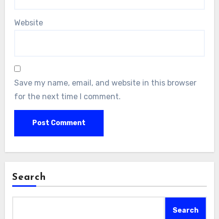
Website
Save my name, email, and website in this browser
for the next time I comment.
Search
Search