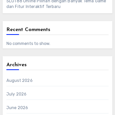
SLOT88 Online Pilihan dengan Banyak Tema Game
dan Fitur Interaktif Terbaru
Recent Comments
No comments to show.
Archives
August 2026
July 2026
June 2026