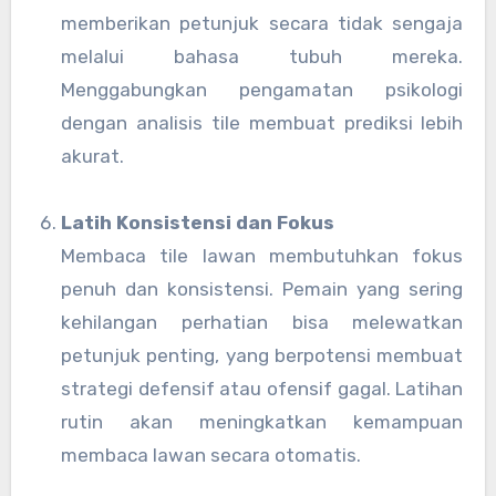
memberikan petunjuk secara tidak sengaja
melalui bahasa tubuh mereka.
Menggabungkan pengamatan psikologi
dengan analisis tile membuat prediksi lebih
akurat.
Latih Konsistensi dan Fokus
Membaca tile lawan membutuhkan fokus
penuh dan konsistensi. Pemain yang sering
kehilangan perhatian bisa melewatkan
petunjuk penting, yang berpotensi membuat
strategi defensif atau ofensif gagal. Latihan
rutin akan meningkatkan kemampuan
membaca lawan secara otomatis.