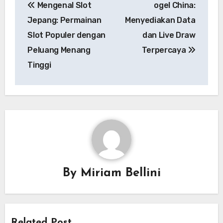
Mengenal Slot
ogel China:
navigation
Jepang: Permainan
Menyediakan Data
Slot Populer dengan
dan Live Draw
Peluang Menang
Terpercaya
Tinggi
By
Miriam Bellini
Related Post