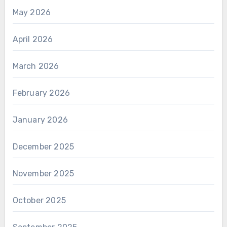
May 2026
April 2026
March 2026
February 2026
January 2026
December 2025
November 2025
October 2025