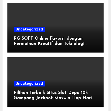
Uncategorized
PG SOFT Online Favorit dengan
Permainan Kreatif dan Teknologi
Modern
Uncategorized
Pilihan Terbaik Situs Slot Depo 10k
Gampang Jackpot Maxwin Tiap Hari
Bro