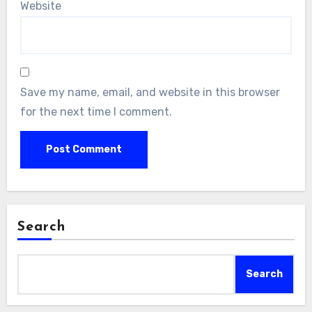
Website
Save my name, email, and website in this browser
for the next time I comment.
Search
Search