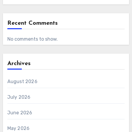
Recent Comments
No comments to show.
Archives
August 2026
July 2026
June 2026
May 2026