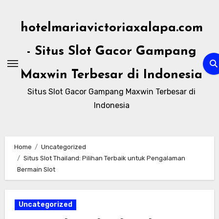
Skip
to
hotelmariavictoriaxalapa.com
content
- Situs Slot Gacor Gampang
Maxwin Terbesar di Indonesia
Situs Slot Gacor Gampang Maxwin Terbesar di
Indonesia
Home
Uncategorized
Situs Slot Thailand: Pilihan Terbaik untuk Pengalaman
Bermain Slot
Uncategorized