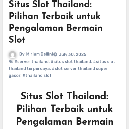
Situs Slot Thailand:
Pilihan Terbaik untuk
Pengalaman Bermain
Slot
By
Miriam Bellini
July 30, 2025
#server thailand
,
#situs slot thailand
,
#situs slot
thailand terpercaya
,
#slot server thailand super
gacor
,
#thailand slot
Situs Slot Thailand:
Pilihan Terbaik untuk
Pengalaman Bermain