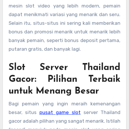
mesin slot video yang lebih modern, pemain
dapat menikmati variasi yang menarik dan seru.
Selain itu, situs-situs ini sering kali memberikan
bonus dan promosi menarik untuk menarik lebih
banyak pemain, seperti bonus deposit pertama,
putaran gratis, dan banyak lagi.
Slot Server Thailand
Gacor: Pilihan Terbaik
untuk Menang Besar
Bagi pemain yang ingin meraih kemenangan
besar, situs
pusat game slot
server Thailand
gacor adalah pilihan yang sangat menarik. Istilah