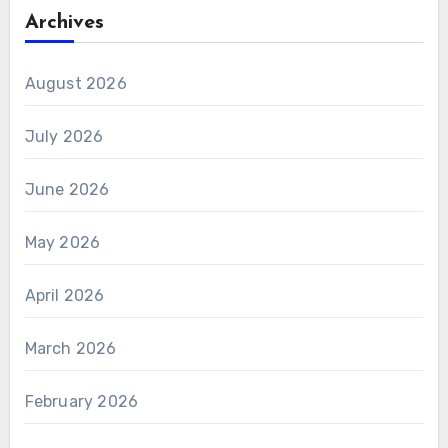
Archives
August 2026
July 2026
June 2026
May 2026
April 2026
March 2026
February 2026