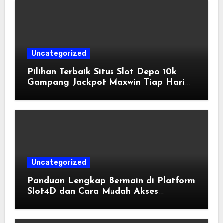
Uncategorized
Pilihan Terbaik Situs Slot Depo 10k
Gampang Jackpot Maxwin Tiap Hari
Bro
Uncategorized
Panduan Lengkap Bermain di Platform
Slot4D dan Cara Mudah Akses
Orbit4D