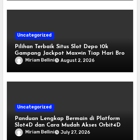
Uncategorized
Pilihan Terbaik Situs Slot Depo 10k
Gampang Jackpot Maxwin Tiap Hari Bro
Miriam Bellini
August 2, 2026
Uncategorized
Panduan Lengkap Bermain di Platform
Slot4D dan Cara Mudah Akses Orbit4D
Miriam Bellini
July 27, 2026