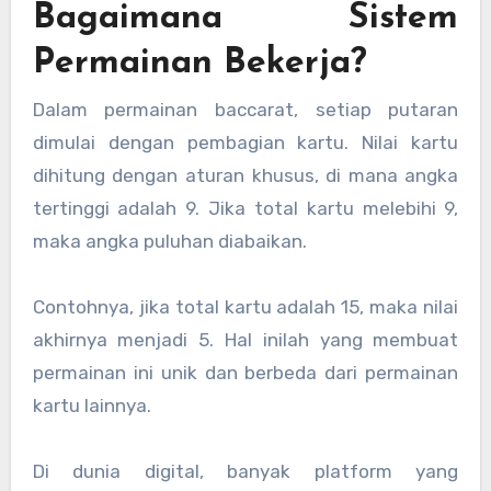
Bagaimana Sistem
Permainan Bekerja?
Dalam permainan baccarat, setiap putaran
dimulai dengan pembagian kartu. Nilai kartu
dihitung dengan aturan khusus, di mana angka
tertinggi adalah 9. Jika total kartu melebihi 9,
maka angka puluhan diabaikan.
Contohnya, jika total kartu adalah 15, maka nilai
akhirnya menjadi 5. Hal inilah yang membuat
permainan ini unik dan berbeda dari permainan
kartu lainnya.
Di dunia digital, banyak platform yang