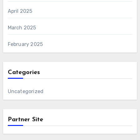
April 2025
March 2025
February 2025
Categories
Uncategorized
Partner Site