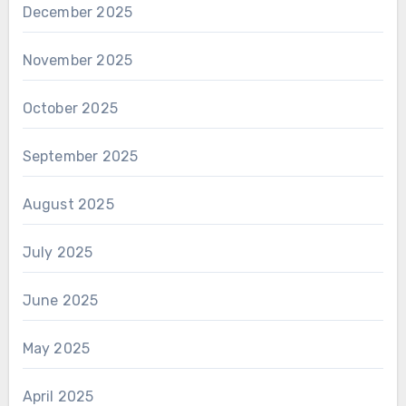
December 2025
November 2025
October 2025
September 2025
August 2025
July 2025
June 2025
May 2025
April 2025