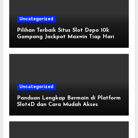
Uncategorized
Pilihan Terbaik Situs Slot Depo 10k
Gampang Jackpot Maxwin Tiap Hari
Bro
Uncategorized
Panduan Lengkap Bermain di Platform
Slot4D dan Cara Mudah Akses
Orbit4D