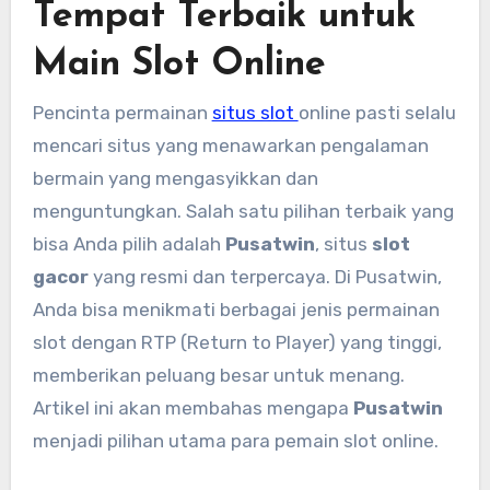
Tempat Terbaik untuk
Main Slot Online
Pencinta permainan
situs slot
online pasti selalu
mencari situs yang menawarkan pengalaman
bermain yang mengasyikkan dan
menguntungkan. Salah satu pilihan terbaik yang
bisa Anda pilih adalah
Pusatwin
, situs
slot
gacor
yang resmi dan terpercaya. Di Pusatwin,
Anda bisa menikmati berbagai jenis permainan
slot dengan RTP (Return to Player) yang tinggi,
memberikan peluang besar untuk menang.
Artikel ini akan membahas mengapa
Pusatwin
menjadi pilihan utama para pemain slot online.