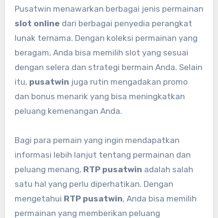
Pusatwin menawarkan berbagai jenis permainan
slot online
dari berbagai penyedia perangkat
lunak ternama. Dengan koleksi permainan yang
beragam, Anda bisa memilih slot yang sesuai
dengan selera dan strategi bermain Anda. Selain
itu,
pusatwin
juga rutin mengadakan promo
dan bonus menarik yang bisa meningkatkan
peluang kemenangan Anda.
Bagi para pemain yang ingin mendapatkan
informasi lebih lanjut tentang permainan dan
peluang menang,
RTP pusatwin
adalah salah
satu hal yang perlu diperhatikan. Dengan
mengetahui
RTP pusatwin
, Anda bisa memilih
permainan yang memberikan peluang