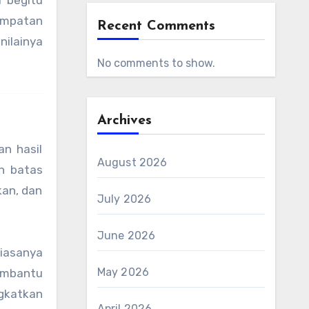
r begitu
empatan
Recent Comments
nilainya
No comments to show.
Archives
n hasil
August 2026
n batas
kan, dan
July 2026
June 2026
iasanya
May 2026
embantu
gkatkan
April 2026