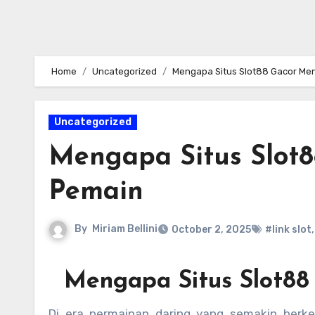
Home
Uncategorized
Mengapa Situs Slot88 Gacor Men
Uncategorized
Mengapa Situs Slot8
Pemain
By
Miriam Bellini
October 2, 2025
#link slot
Mengapa Situs Slot88
Di era permainan daring yang semakin berkembang, situs slot88 gacor menjadi salah satu pilihan paling