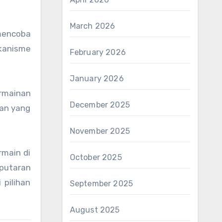
March 2026
mencoba
kanisme
February 2026
January 2026
ermainan
December 2025
nan yang
November 2025
rmain di
October 2025
putaran
pilihan
September 2025
August 2025