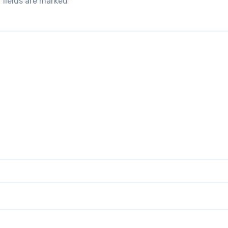
 fields are marked
*