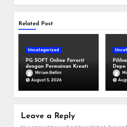
Related Post
Uncategorized
Uncat
PG SOFT Online Favorit
Piliha
dengan Permainan Kreatif
Depo
dan Teknologi Modern
Jackp
Miriam Bellini
Mi
Bro
August 5, 2026
Augu
Leave a Reply