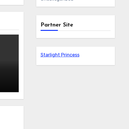
Partner Site
Starlight Princess
ah