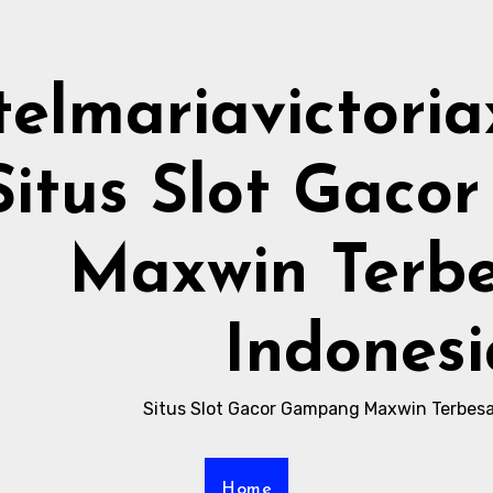
telmariavictori
 Situs Slot Gac
Maxwin Terbe
Indonesi
Situs Slot Gacor Gampang Maxwin Terbesar
Home