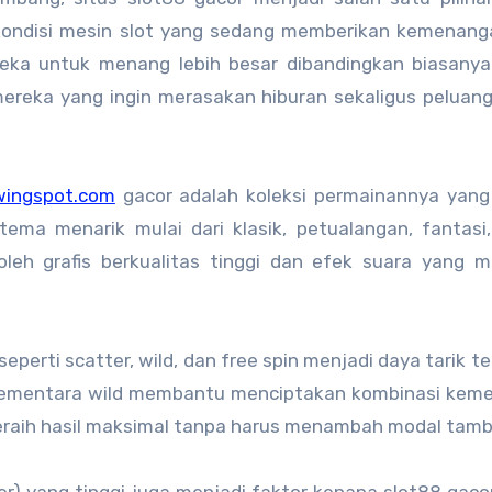
da kondisi mesin slot yang sedang memberikan kemenang
ka untuk menang lebih besar dibandingkan biasanya. 
ereka yang ingin merasakan hiburan sekaligus peluan
wingspot.com
gacor adalah koleksi permainannya yang
ma menarik mulai dari klasik, petualangan, fantasi,
oleh grafis berkualitas tinggi dan efek suara yang 
eperti scatter, wild, dan free spin menjadi daya tarik ter
, sementara wild membantu menciptakan kombinasi kem
meraih hasil maksimal tanpa harus menambah modal tam