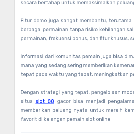
secara bertahap untuk memaksimalkan pelua
Fitur demo juga sangat membantu, terutama
berbagai permainan tanpa risiko kehilangan 
permainan, frekuensi bonus, dan fitur khusus, s
Informasi dari komunitas pemain juga bisa d
mana yang sedang sering memberikan kemenang
tepat pada waktu yang tepat, meningkatkan pe
Dengan strategi yang tepat, pengelolaan modal
situs
slot 88
gacor bisa menjadi pengalama
memberikan peluang nyata untuk meraih kem
favorit di kalangan pemain slot online.