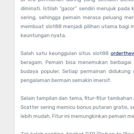
diminati. Istilah “gacor” sendiri merujuk pa
sering, sehingga pemain merasa peluang mere
membuat slot88 menjadi pilihan utama bagi m
keuntungan nyata.
Salah satu keunggulan situs slot88
orderthe
beragam. Pemain bisa menemukan berbagai te
budaya populer. Setiap permainan didukung 
pengalaman bermain semakin imersif.
Selain tampilan dan tema, fitur-fitur tambahan s
Scatter sering memicu bonus putaran gratis
lebih mudah. Fitur ini memungkinkan pemain 