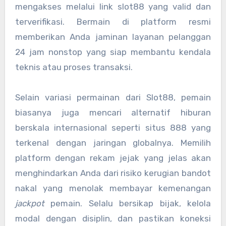
mengakses melalui link slot88 yang valid dan
terverifikasi. Bermain di platform resmi
memberikan Anda jaminan layanan pelanggan
24 jam nonstop yang siap membantu kendala
teknis atau proses transaksi.
Selain variasi permainan dari Slot88, pemain
biasanya juga mencari alternatif hiburan
berskala internasional seperti situs 888 yang
terkenal dengan jaringan globalnya. Memilih
platform dengan rekam jejak yang jelas akan
menghindarkan Anda dari risiko kerugian bandot
nakal yang menolak membayar kemenangan
jackpot
pemain. Selalu bersikap bijak, kelola
modal dengan disiplin, dan pastikan koneksi