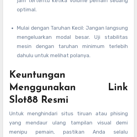
jam tertentu ketika volume pemain sedang
optimal.
Mulai dengan Taruhan Kecil: Jangan langsung
mengeluarkan modal besar. Uji stabilitas
mesin dengan taruhan minimum terlebih
dahulu untuk melihat polanya.
Keuntungan
Menggunakan Link
Slot88 Resmi
Untuk menghindari situs tiruan atau phising
yang mendaur ulang tampilan visual demi
menipu pemain, pastikan Anda selalu