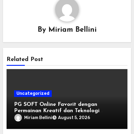
By
Miriam Bellini
Related Post
Uncategorized
PG SOFT Online Favorit dengan
Permainan Kreatif dan Teknologi
Modern
Miriam Bellini
August 5, 2026