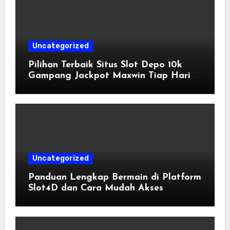
Uncategorized
Pilihan Terbaik Situs Slot Depo 10k
Gampang Jackpot Maxwin Tiap Hari
Bro
Uncategorized
Panduan Lengkap Bermain di Platform
Slot4D dan Cara Mudah Akses
Orbit4D