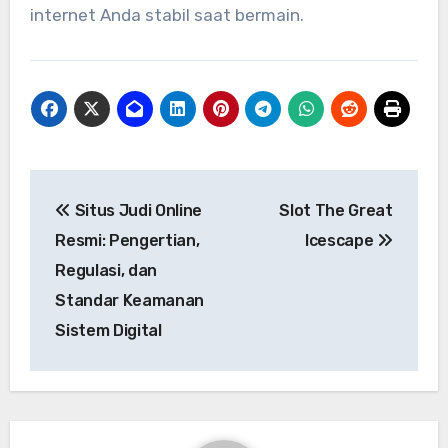
internet Anda stabil saat bermain.
Post
Situs Judi Online
Slot The Great
navigation
Resmi: Pengertian,
Icescape
Regulasi, dan
Standar Keamanan
Sistem Digital