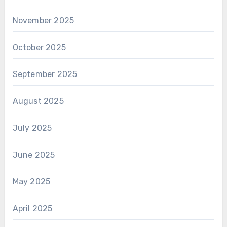
November 2025
October 2025
September 2025
August 2025
July 2025
June 2025
May 2025
April 2025