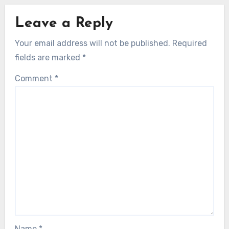
Leave a Reply
Your email address will not be published.
Required
fields are marked
*
Comment
*
Name
*