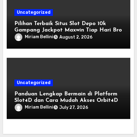
Uncategorized
Pilihan Terbaik Situs Slot Depo 10k
Gampang Jackpot Maxwin Tiap Hari Bro
Miriam Bellini
August 2, 2026
Uncategorized
Panduan Lengkap Bermain di Platform
Slot4D dan Cara Mudah Akses Orbit4D
Miriam Bellini
July 27, 2026