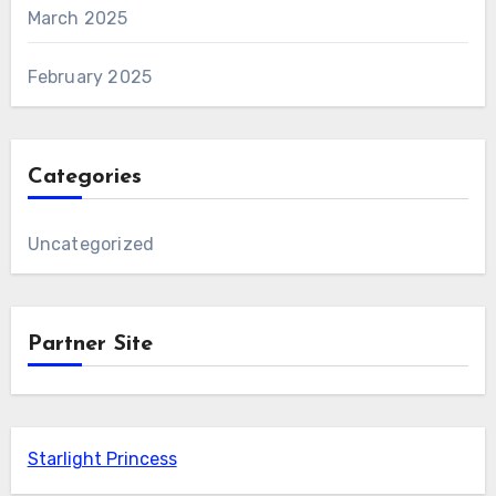
March 2025
February 2025
Categories
Uncategorized
Partner Site
Starlight Princess