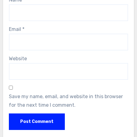
Email
*
Website
Save my name, email, and website in this browser
for the next time I comment.