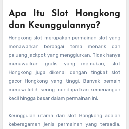
Apa Itu Slot Hongkong
dan Keunggulannya?
Hongkong slot merupakan permainan slot yang
menawarkan berbagai tema menarik dan
peluang jackpot yang menggiurkan. Tidak hanya
menawarkan grafis yang memukau, slot
Hongkong juga dikenal dengan tingkat slot
gacor Hongkong yang tinggi. Banyak pemain
merasa lebih sering mendapatkan kemenangan
kecil hingga besar dalam permainan ini.
Keunggulan utama dari slot Hongkong adalah
keberagaman jenis permainan yang tersedia.