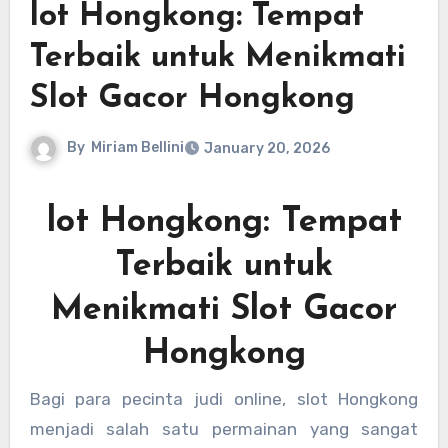
lot Hongkong: Tempat
Terbaik untuk Menikmati
Slot Gacor Hongkong
By
Miriam Bellini
January 20, 2026
lot Hongkong: Tempat
Terbaik untuk
Menikmati Slot Gacor
Hongkong
Bagi para pecinta judi online, slot Hongkong
menjadi salah satu permainan yang sangat