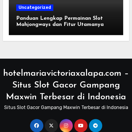
Uncategorized
Panduan Lengkap Permainan Slot
Mahjongways dan Fitur Utamanya
hotelmariavictoriaxalapa.com –
Situs Slot Gacor Gampang
Maxwin Terbesar di Indonesia
Situs Slot Gacor Gampang Maxwin Terbesar di Indonesia