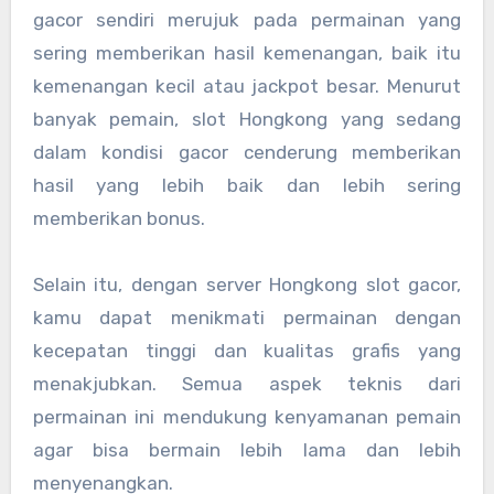
gacor sendiri merujuk pada permainan yang
sering memberikan hasil kemenangan, baik itu
kemenangan kecil atau jackpot besar. Menurut
banyak pemain, slot Hongkong yang sedang
dalam kondisi gacor cenderung memberikan
hasil yang lebih baik dan lebih sering
memberikan bonus.
Selain itu, dengan server Hongkong slot gacor,
kamu dapat menikmati permainan dengan
kecepatan tinggi dan kualitas grafis yang
menakjubkan. Semua aspek teknis dari
permainan ini mendukung kenyamanan pemain
agar bisa bermain lebih lama dan lebih
menyenangkan.