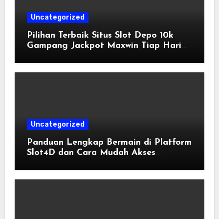
Uncategorized
Pilihan Terbaik Situs Slot Depo 10k
Gampang Jackpot Maxwin Tiap Hari
Bro
Uncategorized
Panduan Lengkap Bermain di Platform
Slot4D dan Cara Mudah Akses
Orbit4D