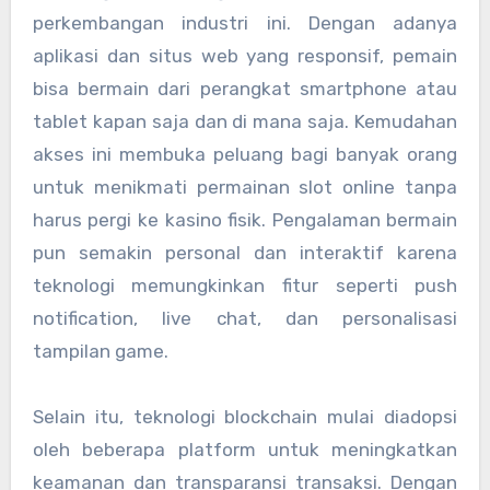
perkembangan industri ini. Dengan adanya
aplikasi dan situs web yang responsif, pemain
bisa bermain dari perangkat smartphone atau
tablet kapan saja dan di mana saja. Kemudahan
akses ini membuka peluang bagi banyak orang
untuk menikmati permainan slot online tanpa
harus pergi ke kasino fisik. Pengalaman bermain
pun semakin personal dan interaktif karena
teknologi memungkinkan fitur seperti push
notification, live chat, dan personalisasi
tampilan game.
Selain itu, teknologi blockchain mulai diadopsi
oleh beberapa platform untuk meningkatkan
keamanan dan transparansi transaksi. Dengan