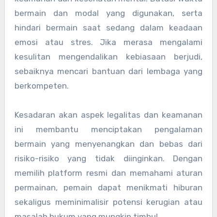
bermain dan modal yang digunakan, serta
hindari bermain saat sedang dalam keadaan
emosi atau stres. Jika merasa mengalami
kesulitan mengendalikan kebiasaan berjudi,
sebaiknya mencari bantuan dari lembaga yang
berkompeten.
Kesadaran akan aspek legalitas dan keamanan
ini membantu menciptakan pengalaman
bermain yang menyenangkan dan bebas dari
risiko-risiko yang tidak diinginkan. Dengan
memilih platform resmi dan memahami aturan
permainan, pemain dapat menikmati hiburan
sekaligus meminimalisir potensi kerugian atau
masalah hukum yang mungkin timbul.