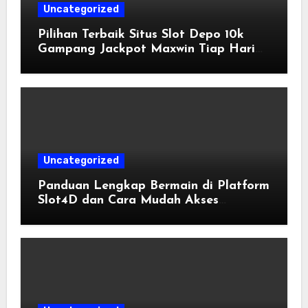
Uncategorized
Pilihan Terbaik Situs Slot Depo 10k
Gampang Jackpot Maxwin Tiap Hari
Bro
Uncategorized
Panduan Lengkap Bermain di Platform
Slot4D dan Cara Mudah Akses
Orbit4D