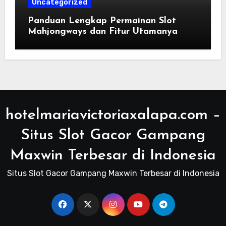
Uncategorized
Panduan Lengkap Permainan Slot
Mahjongways dan Fitur Utamanya
hotelmariavictoriaxalapa.com –
Situs Slot Gacor Gampang
Maxwin Terbesar di Indonesia
Situs Slot Gacor Gampang Maxwin Terbesar di Indonesia