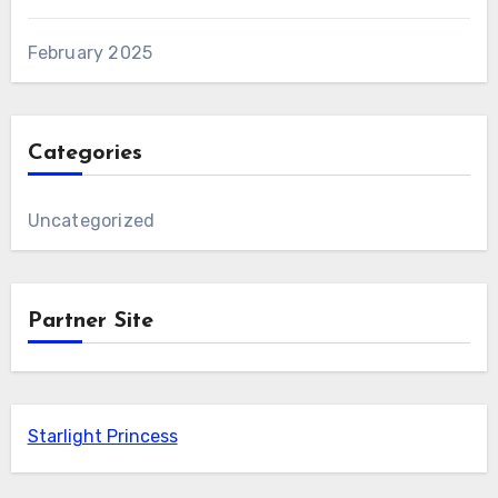
February 2025
Categories
Uncategorized
Partner Site
Starlight Princess