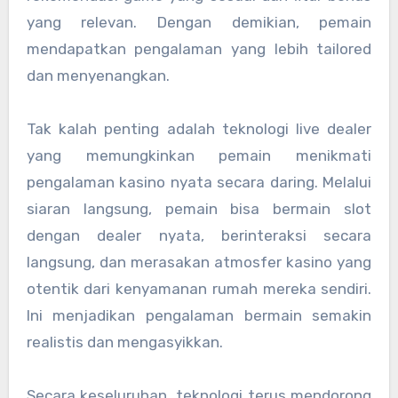
yang relevan. Dengan demikian, pemain
mendapatkan pengalaman yang lebih tailored
dan menyenangkan.
Tak kalah penting adalah teknologi live dealer
yang memungkinkan pemain menikmati
pengalaman kasino nyata secara daring. Melalui
siaran langsung, pemain bisa bermain slot
dengan dealer nyata, berinteraksi secara
langsung, dan merasakan atmosfer kasino yang
otentik dari kenyamanan rumah mereka sendiri.
Ini menjadikan pengalaman bermain semakin
realistis dan mengasyikkan.
Secara keseluruhan, teknologi terus mendorong