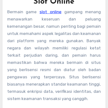
Slot Online
Bermain game
slot online
gampang menang
menawarkan keseruan dan peluang
kemenangan besar, namun penting bagi pemain
untuk memahami aspek legalitas dan keamanan
dari platform yang mereka gunakan. Banyak
negara dan wilayah memiliki regulasi ketat
terkait perjudian daring, dan pemain harus
memastikan bahwa mereka bermain di situs
yang berlisensi resmi dan diatur oleh badan
pengawas yang terpercaya. Situs berlisensi
biasanya menerapkan standar keamanan tinggi,
termasuk enkripsi data, verifikasi identitas, dan
sistem keamanan transaksi yang canggih.