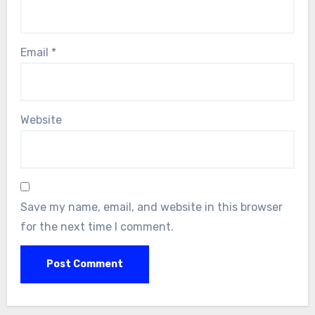
Email
*
Website
Save my name, email, and website in this browser
for the next time I comment.