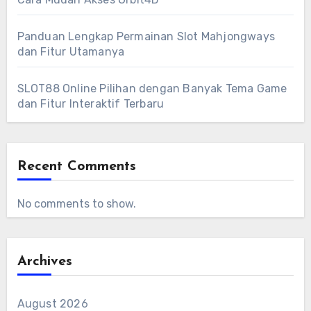
Panduan Lengkap Permainan Slot Mahjongways
dan Fitur Utamanya
SLOT88 Online Pilihan dengan Banyak Tema Game
dan Fitur Interaktif Terbaru
Recent Comments
No comments to show.
Archives
August 2026