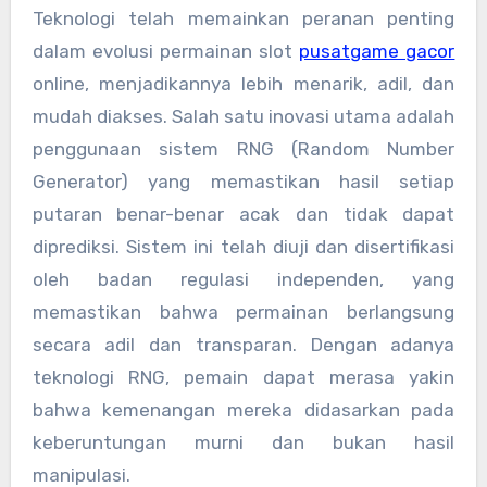
Teknologi telah memainkan peranan penting
dalam evolusi permainan slot
pusatgame gacor
online, menjadikannya lebih menarik, adil, dan
mudah diakses. Salah satu inovasi utama adalah
penggunaan sistem RNG (Random Number
Generator) yang memastikan hasil setiap
putaran benar-benar acak dan tidak dapat
diprediksi. Sistem ini telah diuji dan disertifikasi
oleh badan regulasi independen, yang
memastikan bahwa permainan berlangsung
secara adil dan transparan. Dengan adanya
teknologi RNG, pemain dapat merasa yakin
bahwa kemenangan mereka didasarkan pada
keberuntungan murni dan bukan hasil
manipulasi.