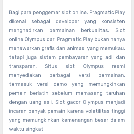
Bagi para penggemar slot online, Pragmatic Play
dikenal sebagai developer yang konsisten
menghadirkan permainan berkualitas. Slot
online Olympus dari Pragmatic Play bukan hanya
menawarkan grafis dan animasi yang memukau,
tetapi juga sistem pembayaran yang adil dan
transparan. Situs slot Olympus resmi
menyediakan berbagai versi permainan,
termasuk versi demo yang memungkinkan
pemain berlatih sebelum memasang taruhan
dengan uang asli. Slot gacor Olympus menjadi
incaran banyak pemain karena volatilitas tinggi
yang memungkinkan kemenangan besar dalam
waktu singkat.