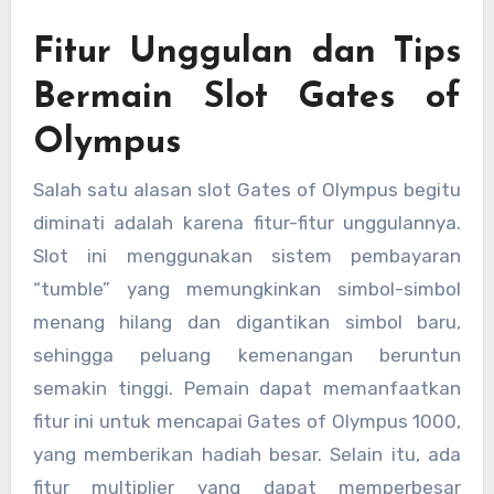
Fitur Unggulan dan Tips
Bermain Slot Gates of
Olympus
Salah satu alasan slot Gates of Olympus begitu
diminati adalah karena fitur-fitur unggulannya.
Slot ini menggunakan sistem pembayaran
“tumble” yang memungkinkan simbol-simbol
menang hilang dan digantikan simbol baru,
sehingga peluang kemenangan beruntun
semakin tinggi. Pemain dapat memanfaatkan
fitur ini untuk mencapai Gates of Olympus 1000,
yang memberikan hadiah besar. Selain itu, ada
fitur multiplier yang dapat memperbesar