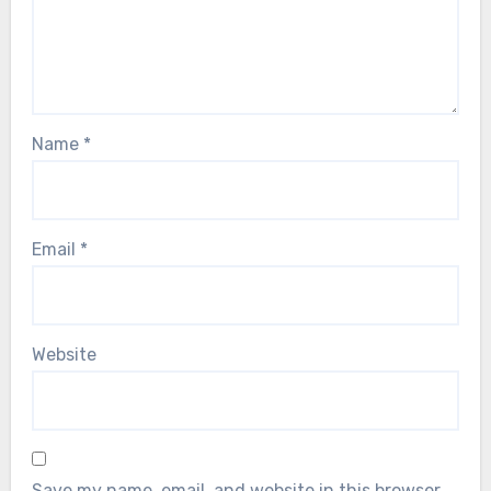
Name
*
Email
*
Website
Save my name, email, and website in this browser