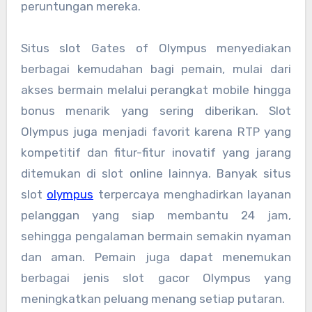
peruntungan mereka.
Situs slot Gates of Olympus menyediakan
berbagai kemudahan bagi pemain, mulai dari
akses bermain melalui perangkat mobile hingga
bonus menarik yang sering diberikan. Slot
Olympus juga menjadi favorit karena RTP yang
kompetitif dan fitur-fitur inovatif yang jarang
ditemukan di slot online lainnya. Banyak situs
slot
olympus
terpercaya menghadirkan layanan
pelanggan yang siap membantu 24 jam,
sehingga pengalaman bermain semakin nyaman
dan aman. Pemain juga dapat menemukan
berbagai jenis slot gacor Olympus yang
meningkatkan peluang menang setiap putaran.