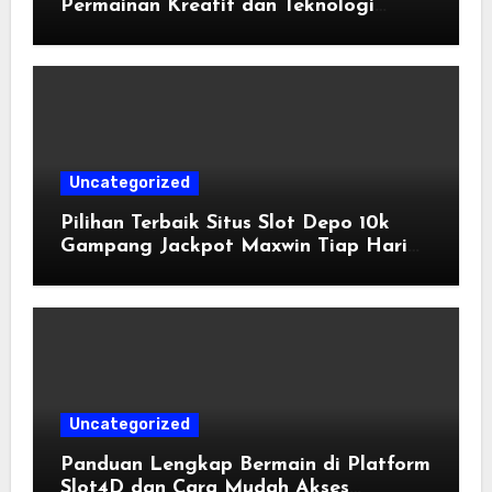
Permainan Kreatif dan Teknologi
Modern
Uncategorized
Pilihan Terbaik Situs Slot Depo 10k
Gampang Jackpot Maxwin Tiap Hari
Bro
Uncategorized
Panduan Lengkap Bermain di Platform
Slot4D dan Cara Mudah Akses