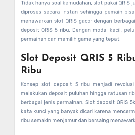
Tidak hanya soal kemudahan, slot pakai QRIS ju
diproses secara instan sehingga pemain bis
menawarkan slot QRIS gacor dengan berbagai
deposit QRIS 5 ribu. Dengan modal kecil, pe
permainan dan memilih game yang tepat.
Slot Deposit QRIS 5 Rib
Ribu
Konsep slot deposit 5 ribu menjadi revolusi
melakukan deposit puluhan hingga ratusan rib
berbagai jenis permainan. Slot deposit QRIS 5k
kata kunci yang banyak dicari karena mencermi
ribu semakin menjamur dan bersaing menawarka