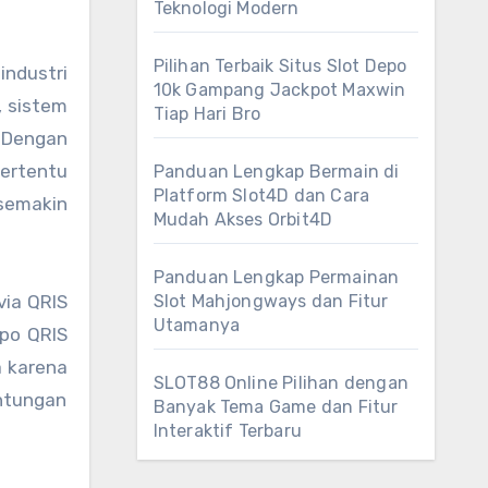
Teknologi Modern
Pilihan Terbaik Situs Slot Depo
10k Gampang Jackpot Maxwin
, sistem
Tiap Hari Bro
 Dengan
ertentu
Panduan Lengkap Bermain di
Platform Slot4D dan Cara
 semakin
Mudah Akses Orbit4D
Panduan Lengkap Permainan
via QRIS
Slot Mahjongways dan Fitur
Utamanya
epo QRIS
a karena
SLOT88 Online Pilihan dengan
ntungan
Banyak Tema Game dan Fitur
Interaktif Terbaru