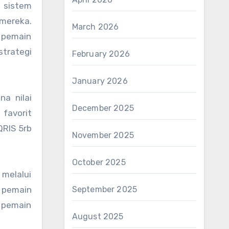
 sistem
mereka.
March 2026
, pemain
trategi
February 2026
January 2026
a nilai
December 2025
 favorit
QRIS 5rb
November 2025
October 2025
 melalui
n pemain
September 2025
i pemain
August 2025