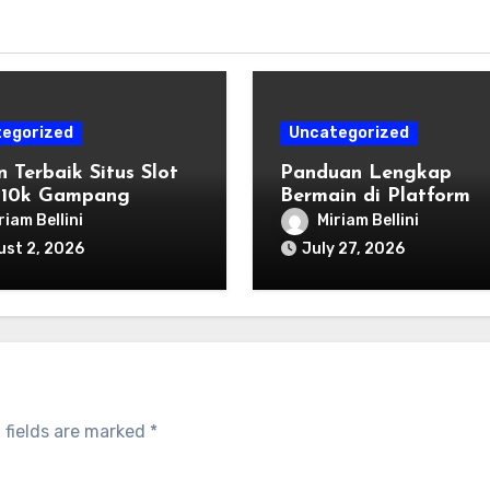
egorized
Uncategorized
n Terbaik Situs Slot
Panduan Lengkap
 10k Gampang
Bermain di Platform
ot Maxwin Tiap Hari
Slot4D dan Cara Mud
riam Bellini
Miriam Bellini
Akses Orbit4D
st 2, 2026
July 27, 2026
 fields are marked
*