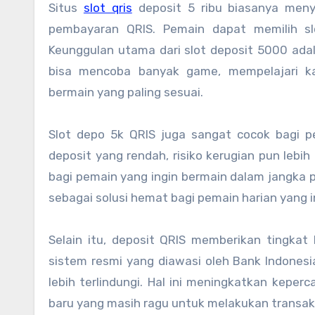
Situs
slot qris
deposit 5 ribu biasanya meny
pembayaran QRIS. Pemain dapat memilih slo
Keunggulan utama dari slot deposit 5000 adal
bisa mencoba banyak game, mempelajari kar
bermain yang paling sesuai.
Slot depo 5k QRIS juga sangat cocok bagi pe
deposit yang rendah, risiko kerugian pun lebih 
bagi pemain yang ingin bermain dalam jangka
sebagai solusi hemat bagi pemain harian yang i
Selain itu, deposit QRIS memberikan tingkat
sistem resmi yang diawasi oleh Bank Indonesi
lebih terlindungi. Hal ini meningkatkan keper
baru yang masih ragu untuk melakukan transaks