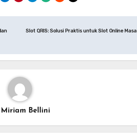
dan
Slot QRIS: Solusi Praktis untuk Slot Online Masa 
y
Miriam Bellini