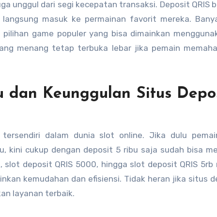
ga unggul dari segi kecepatan transaksi. Deposit QRIS 
a langsung masuk ke permainan favorit mereka. Banya
 pilihan game populer yang bisa dimainkan menggunak
luang menang tetap terbuka lebar jika pemain memaha
u dan Keunggulan Situs Depos
 tersendiri dalam dunia slot online. Jika dulu pema
u, kini cukup dengan deposit 5 ribu saja sudah bisa m
, slot deposit QRIS 5000, hingga slot deposit QRIS 5rb
nkan kemudahan dan efisiensi. Tidak heran jika situs d
n layanan terbaik.