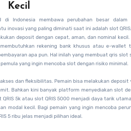
Kecil
tu inovasi yang paling diminati saat ini adalah slot QRIS
kan deposit dengan cepat, aman, dan nominal kecil.
i membutuhkan rekening bank khusus atau e-wallet t
pembayaran apa pun. Hal inilah yang membuat qris slot
 pemula yang ingin mencoba slot dengan risiko minimal.
kses dan fleksibilitas. Pemain bisa melakukan deposit 
umit. Bahkan kini banyak platform menyediakan slot d
t QRIS 5k atau slot QRIS 5000 menjadi daya tarik utam
n modal kecil. Bagi pemain yang ingin mencoba peru
 5 ribu jelas menjadi pilihan ideal.