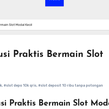
ermain Slot Modal Kecil
usi Praktis Bermain Slot
0k
,
#slot depo 10k qris
,
#slot deposit 10 ribu tanpa potongan
usi Praktis Bermain Slot Mod