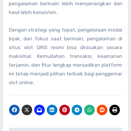
pengalaman bermain lebih menyenangkan dan
hasil lebih konsisten.
Dengan strategi yang tepat, pengelolaan modal
bijak, dan fokus saat bermain, pengalaman di
situs slot QRIS resmi bisa dirasakan secara
maksimal. Kemudahan transaksi, keamanan
terjamin, dan fitur lengkap menjadikan platform
ini tetap menjadi pilihan terbaik bagi penggemar
slot online.