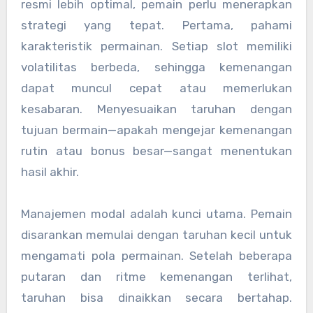
resmi lebih optimal, pemain perlu menerapkan
strategi yang tepat. Pertama, pahami
karakteristik permainan. Setiap slot memiliki
volatilitas berbeda, sehingga kemenangan
dapat muncul cepat atau memerlukan
kesabaran. Menyesuaikan taruhan dengan
tujuan bermain—apakah mengejar kemenangan
rutin atau bonus besar—sangat menentukan
hasil akhir.
Manajemen modal adalah kunci utama. Pemain
disarankan memulai dengan taruhan kecil untuk
mengamati pola permainan. Setelah beberapa
putaran dan ritme kemenangan terlihat,
taruhan bisa dinaikkan secara bertahap.