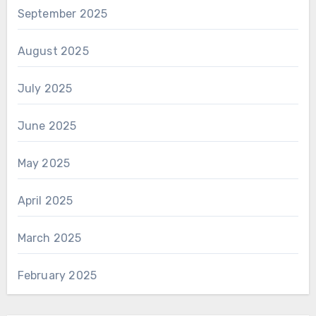
September 2025
August 2025
July 2025
June 2025
May 2025
April 2025
March 2025
February 2025