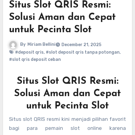
Situs Slot QRIS Resmi:
Solusi Aman dan Cepat
untuk Pecinta Slot
By
Miriam Bellini
December 21, 2025
#deposit qris
,
#slot deposit qris tanpa potongan
,
#slot qris deposit ceban
Situs Slot QRIS Resmi:
Solusi Aman dan Cepat
untuk Pecinta Slot
Situs slot QRIS resmi kini menjadi pilihan favorit
bagi para pemain slot online karena