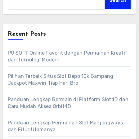
Search
Recent Posts
PG SOFT Online Favorit dengan Permainan Kreatif
dan Teknologi Modern
Pilihan Terbaik Situs Slot Depo 10k Gampang
Jackpot Maxwin Tiap Hari Bro
Panduan Lengkap Bermain di Platform Slot4D dan
Cara Mudah Akses Orbit4D
Panduan Lengkap Permainan Slot Mahjongways
dan Fitur Utamanya