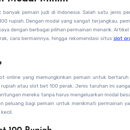
 100 rupiah. Dengan modal yang sangat terjangkau, pem
caya dengan berbagai pilihan permainan menarik. Artikel 
rak, cara bermainnya, hingga rekomendasi situs
slot p
?
slot online yang memungkinkan pemain untuk bertaruh
upiah atau slot bet 100 perak. Jenis taruhan ini sang
untungan mereka tanpa harus mengeluarkan modal besa
kan peluang bagi pemain untuk menikmati permainan y
ecil.