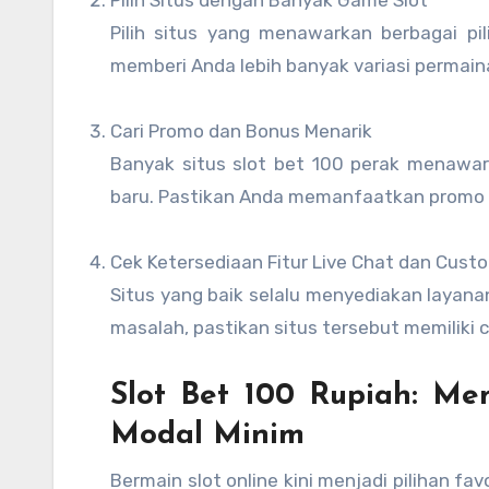
Pilih Situs dengan Banyak Game Slot
Pilih situs yang menawarkan berbagai pil
memberi Anda lebih banyak variasi permain
Cari Promo dan Bonus Menarik
Banyak situs slot bet 100 perak menawa
baru. Pastikan Anda memanfaatkan promo 
Cek Ketersediaan Fitur Live Chat dan Cust
Situs yang baik selalu menyediakan layan
masalah, pastikan situs tersebut memilik
Slot Bet 100 Rupiah: Me
Modal Minim
Bermain slot online kini menjadi pilihan fa