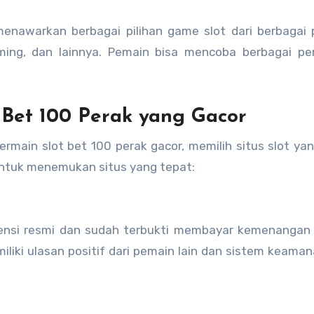
menawarkan berbagai pilihan game slot dari berbagai 
aming, dan lainnya. Pemain bisa mencoba berbagai pe
 Bet 100 Perak yang Gacor
rmain slot bet 100 perak gacor, memilih situs slot ya
 untuk menemukan situs yang tepat:
lisensi resmi dan sudah terbukti membayar kemenanga
iliki ulasan positif dari pemain lain dan sistem keama