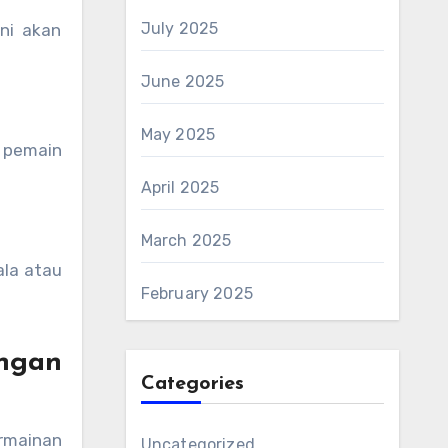
July 2025
Ini akan
June 2025
May 2025
 pemain
April 2025
March 2025
ala atau
February 2025
engan
Categories
ermainan
Uncategorized