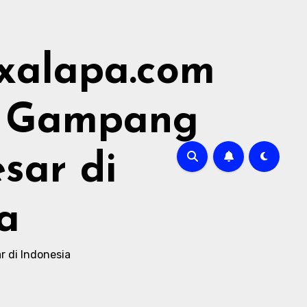
axalapa.com
or Gampang
sar di
a
 di Indonesia