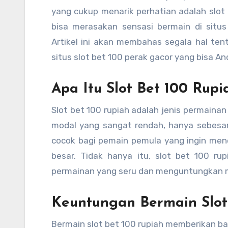
yang cukup menarik perhatian adalah slot
bisa merasakan sensasi bermain di situs
Artikel ini akan membahas segala hal ten
situs slot bet 100 perak gacor yang bisa An
Apa Itu Slot Bet 100 Rupi
Slot bet 100 rupiah adalah jenis permain
modal yang sangat rendah, hanya sebesar 
cocok bagi pemain pemula yang ingin me
besar. Tidak hanya itu, slot bet 100 r
permainan yang seru dan menguntungkan m
Keuntungan Bermain Slot
Bermain slot bet 100 rupiah memberikan ba