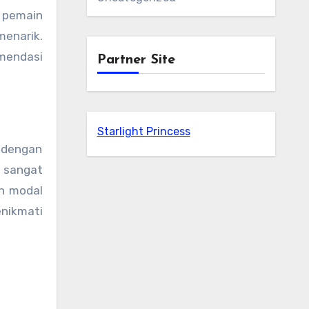
, pemain
menarik.
omendasi
Partner Site
Starlight Princess
h dengan
i sangat
n modal
nikmati