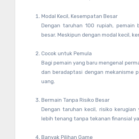
Modal Kecil, Kesempatan Besar
Dengan taruhan 100 rupiah, pemain
besar. Meskipun dengan modal kecil, k
Cocok untuk Pemula
Bagi pemain yang baru mengenal permain
dan beradaptasi dengan mekanisme pe
uang.
Bermain Tanpa Risiko Besar
Dengan taruhan kecil, risiko kerugia
lebih tenang tanpa tekanan finansial y
Banyak Pilihan Game