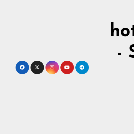
Skip
to
content
ho
-