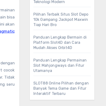
Teknologi Modern
Pilihan Terbaik Situs Slot Depo
ain bisa
10k Gampang Jackpot Maxwin
ini akan
Tiap Hari Bro
ragmatic
Panduan Lengkap Bermain di
Platform Slot4D dan Cara
Mudah Akses Orbit4D
Panduan Lengkap Permainan
 dengan
Slot Mahjongways dan Fitur
at cocok
Utamanya
r. Tidak
SLOT88 Online Pilihan dengan
ang seru
Banyak Tema Game dan Fitur
Interaktif Terbaru