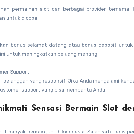
ihan permainan slot dari berbagai provider ternama. 
an untuk dicoba.
rkan bonus selamat datang atau bonus deposit untuk
ini untuk meningkatkan peluang menang.
omer Support
an pelanggan yang responsif. Jika Anda mengalami kend
i customer support yang bisa membantu Anda
nikmati Sensasi Bermain Slot d
vorit banyak pemain judi di Indonesia. Salah satu jenis p