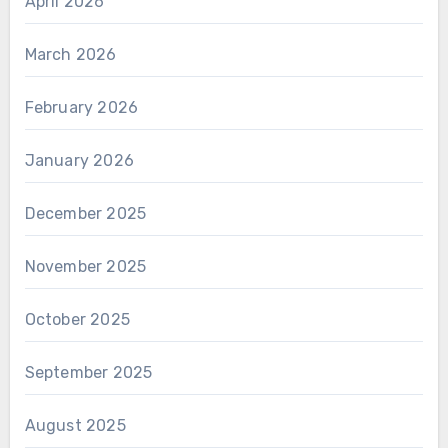
April 2026
March 2026
February 2026
January 2026
December 2025
November 2025
October 2025
September 2025
August 2025