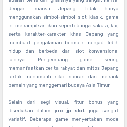
dengan nuansa Jepang. Tidak hanya
menggunakan simbol-simbol slot klasik, game
ini menampilkan ikon seperti bunga sakura, koi,
serta karakter-karakter khas Jepang yang
membuat pengalaman bermain menjadi lebih
hidup dan berbeda dari slot konvensional
lainnya. Pengembang game sering
memanfaatkan cerita rakyat dan mitos Jepang
untuk menambah nilai hiburan dan menarik
pemain yang menggemari budaya Asia Timur.
Selain dari segi visual, fitur bonus yang
disediakan dalam
pro jp slot
juga sangat
variatif. Beberapa game menyertakan mode