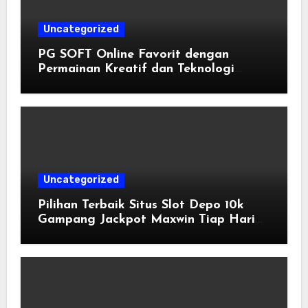
Uncategorized
PG SOFT Online Favorit dengan
Permainan Kreatif dan Teknologi
Modern
Uncategorized
Pilihan Terbaik Situs Slot Depo 10k
Gampang Jackpot Maxwin Tiap Hari
Bro