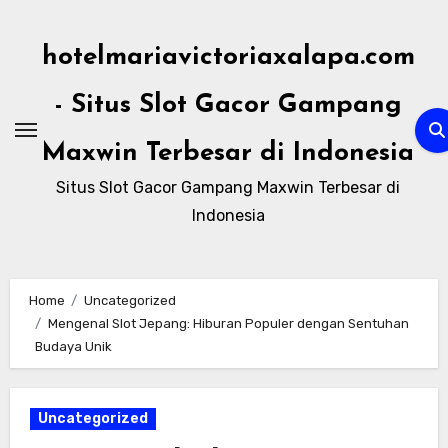
Skip
to
hotelmariavictoriaxalapa.com
content
- Situs Slot Gacor Gampang
Maxwin Terbesar di Indonesia
Situs Slot Gacor Gampang Maxwin Terbesar di
Indonesia
Home
Uncategorized
Mengenal Slot Jepang: Hiburan Populer dengan Sentuhan
Budaya Unik
Uncategorized