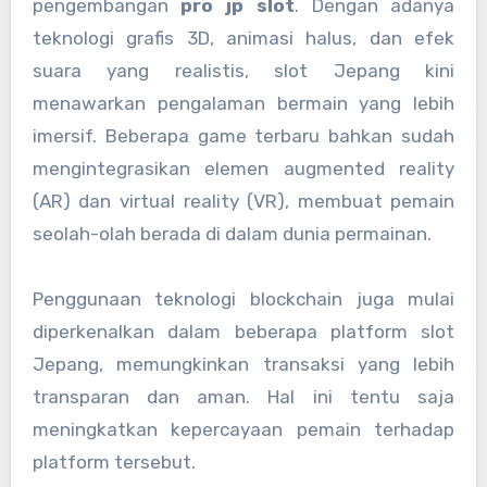
pengembangan
pro jp slot
. Dengan adanya
teknologi grafis 3D, animasi halus, dan efek
suara yang realistis, slot Jepang kini
menawarkan pengalaman bermain yang lebih
imersif. Beberapa game terbaru bahkan sudah
mengintegrasikan elemen augmented reality
(AR) dan virtual reality (VR), membuat pemain
seolah-olah berada di dalam dunia permainan.
Penggunaan teknologi blockchain juga mulai
diperkenalkan dalam beberapa platform slot
Jepang, memungkinkan transaksi yang lebih
transparan dan aman. Hal ini tentu saja
meningkatkan kepercayaan pemain terhadap
platform tersebut.