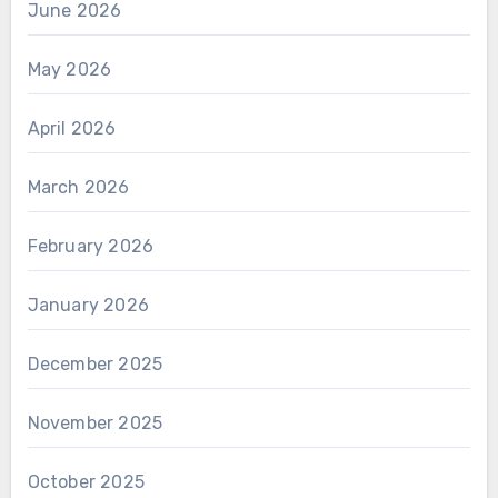
June 2026
May 2026
April 2026
March 2026
February 2026
January 2026
December 2025
November 2025
October 2025