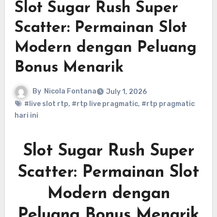
Slot Sugar Rush Super
Scatter: Permainan Slot
Modern dengan Peluang
Bonus Menarik
By
Nicola Fontana
July 1, 2026
#live slot rtp
,
#rtp live pragmatic
,
#rtp pragmatic
hari ini
Slot Sugar Rush Super
Scatter: Permainan Slot
Modern dengan
Peluang Bonus Menarik