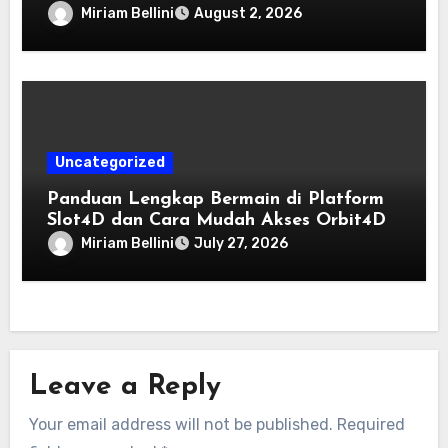
Miriam Bellini
August 2, 2026
Uncategorized
Panduan Lengkap Bermain di Platform
Slot4D dan Cara Mudah Akses Orbit4D
Miriam Bellini
July 27, 2026
Leave a Reply
Your email address will not be published.
Required