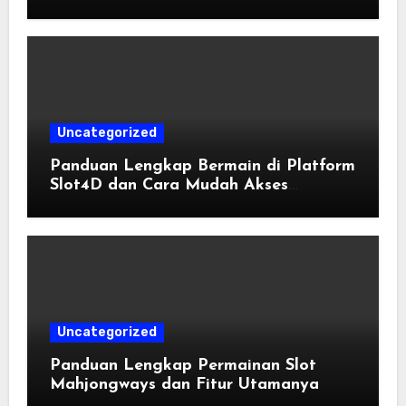
Bro
Uncategorized
Panduan Lengkap Bermain di Platform
Slot4D dan Cara Mudah Akses
Orbit4D
Uncategorized
Panduan Lengkap Permainan Slot
Mahjongways dan Fitur Utamanya