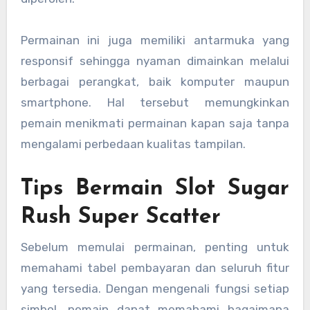
Permainan ini juga memiliki antarmuka yang
responsif sehingga nyaman dimainkan melalui
berbagai perangkat, baik komputer maupun
smartphone. Hal tersebut memungkinkan
pemain menikmati permainan kapan saja tanpa
mengalami perbedaan kualitas tampilan.
Tips Bermain Slot Sugar
Rush Super Scatter
Sebelum memulai permainan, penting untuk
memahami tabel pembayaran dan seluruh fitur
yang tersedia. Dengan mengenali fungsi setiap
simbol, pemain dapat memahami bagaimana