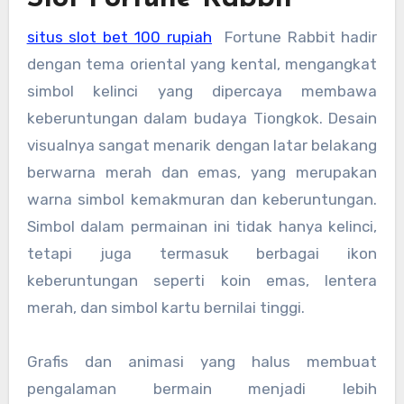
situs slot bet 100 rupiah
Fortune Rabbit hadir
dengan tema oriental yang kental, mengangkat
simbol kelinci yang dipercaya membawa
keberuntungan dalam budaya Tiongkok. Desain
visualnya sangat menarik dengan latar belakang
berwarna merah dan emas, yang merupakan
warna simbol kemakmuran dan keberuntungan.
Simbol dalam permainan ini tidak hanya kelinci,
tetapi juga termasuk berbagai ikon
keberuntungan seperti koin emas, lentera
merah, dan simbol kartu bernilai tinggi.
Grafis dan animasi yang halus membuat
pengalaman bermain menjadi lebih