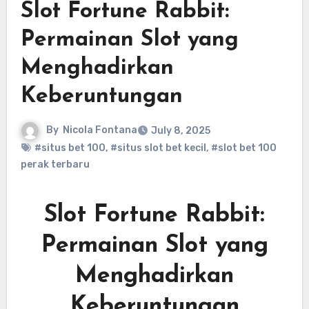
Slot Fortune Rabbit:
Permainan Slot yang
Menghadirkan
Keberuntungan
By
Nicola Fontana
July 8, 2025
#situs bet 100
,
#situs slot bet kecil
,
#slot bet 100
perak terbaru
Slot Fortune Rabbit:
Permainan Slot yang
Menghadirkan
Keberuntungan