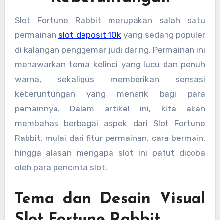
Slot Fortune Rabbit merupakan salah satu
permainan
slot deposit 10k
yang sedang populer
di kalangan penggemar judi daring. Permainan ini
menawarkan tema kelinci yang lucu dan penuh
warna, sekaligus memberikan sensasi
keberuntungan yang menarik bagi para
pemainnya. Dalam artikel ini, kita akan
membahas berbagai aspek dari Slot Fortune
Rabbit, mulai dari fitur permainan, cara bermain,
hingga alasan mengapa slot ini patut dicoba
oleh para pencinta slot.
Tema dan Desain Visual
Slot Fortune Rabbit