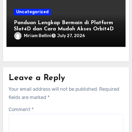
Uncategorized
Panduan Lengkap Bermain di Platform
Slot4D dan Cara Mudah Akses Orbit4D
Miriam Bellini
July 27, 2026
Leave a Reply
Your email address will not be published.
Required
fields are marked
*
Comment
*