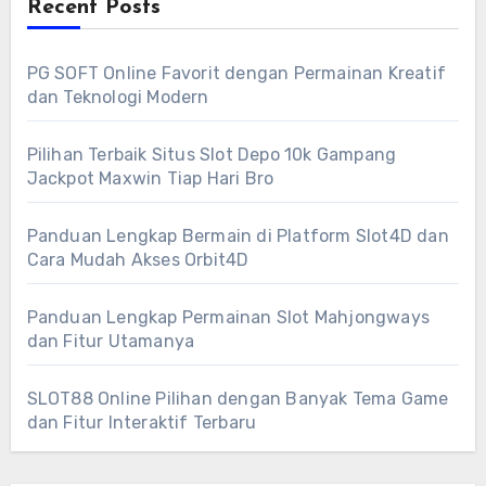
Recent Posts
PG SOFT Online Favorit dengan Permainan Kreatif
dan Teknologi Modern
Pilihan Terbaik Situs Slot Depo 10k Gampang
Jackpot Maxwin Tiap Hari Bro
Panduan Lengkap Bermain di Platform Slot4D dan
Cara Mudah Akses Orbit4D
Panduan Lengkap Permainan Slot Mahjongways
dan Fitur Utamanya
SLOT88 Online Pilihan dengan Banyak Tema Game
dan Fitur Interaktif Terbaru