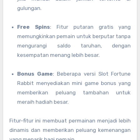
gulungan.
Free Spins
: Fitur putaran gratis yang
memungkinkan pemain untuk berputar tanpa
mengurangi saldo taruhan, dengan
kesempatan menang lebih besar.
Bonus Game
: Beberapa versi Slot Fortune
Rabbit menyediakan mini game bonus yang
memberikan peluang tambahan untuk
meraih hadiah besar.
Fitur-fitur ini membuat permainan menjadi lebih
dinamis dan memberikan peluang kemenangan
yang menarik bagi pemain.