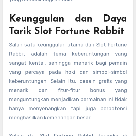
Keunggulan dan Daya
Tarik Slot Fortune Rabbit
Salah satu keunggulan utama dari Slot Fortune
Rabbit adalah tema keberuntungan yang
sangat kental, sehingga menarik bagi pemain
yang percaya pada hoki dan simbol-simbol
keberuntungan. Selain itu, desain grafis yang
menarik dan fitur-fitur bonus yang
menguntungkan menjadikan permainan ini tidak
hanya menyenangkan tapi juga berpotensi
menghasilkan kemenangan besar.
Selain itu, Slot Fortune Rabbit tersedia di