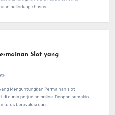
kaian pelindung khusus…
Permainan Slot yang
nts
t yang Menguntungkan Permainan slot
t di dunia perjudian online. Dengan semakin
i terus berevolusi dan…