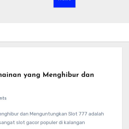
rmainan yang Menghibur dan
nts
enghibur dan Menguntungkan Slot 777 adalah
sangat slot gacor populer di kalangan