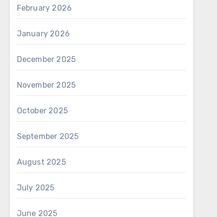
February 2026
January 2026
December 2025
November 2025
October 2025
September 2025
August 2025
July 2025
June 2025