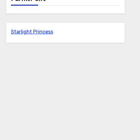
Starlight Princess