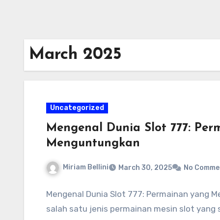
March 2025
Uncategorized
Mengenal Dunia Slot 777: Pe
Menguntungkan
Miriam Bellini
March 30, 2025
No Comme
Mengenal Dunia Slot 777: Permainan yang M
salah satu jenis permainan mesin slot yang 