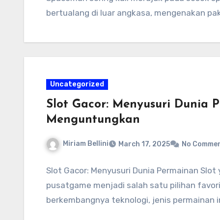
bertualang di luar angkasa, mengenakan pa
Uncategorized
Slot Gacor: Menyusuri Dunia 
Menguntungkan
Miriam Bellini
March 17, 2025
No Comme
Slot Gacor: Menyusuri Dunia Permainan Slo
pusatgame menjadi salah satu pilihan favori
berkembangnya teknologi, jenis permainan in