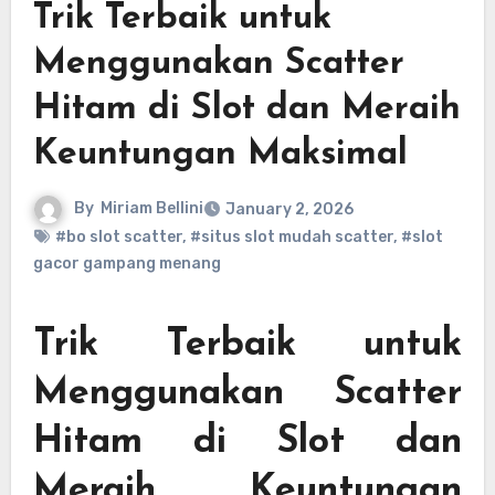
Trik Terbaik untuk
Menggunakan Scatter
Hitam di Slot dan Meraih
Keuntungan Maksimal
By
Miriam Bellini
January 2, 2026
#bo slot scatter
,
#situs slot mudah scatter
,
#slot
gacor gampang menang
Trik Terbaik untuk
Menggunakan Scatter
Hitam di Slot dan
Meraih Keuntungan