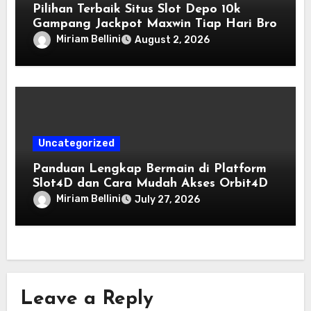
Pilihan Terbaik Situs Slot Depo 10k
Gampang Jackpot Maxwin Tiap Hari Bro
Miriam Bellini
August 2, 2026
Uncategorized
Panduan Lengkap Bermain di Platform
Slot4D dan Cara Mudah Akses Orbit4D
Miriam Bellini
July 27, 2026
Leave a Reply