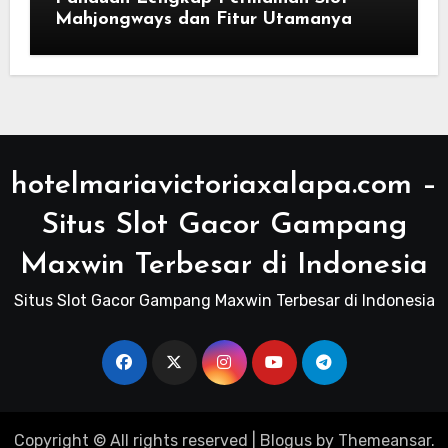
Mahjongways dan Fitur Utamanya
hotelmariavictoriaxalapa.com –
Situs Slot Gacor Gampang
Maxwin Terbesar di Indonesia
Situs Slot Gacor Gampang Maxwin Terbesar di Indonesia
Copyright © All rights reserved
|
Blogus
by
Themeansar
.