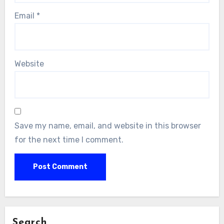
Email
*
Website
Save my name, email, and website in this browser
for the next time I comment.
Search