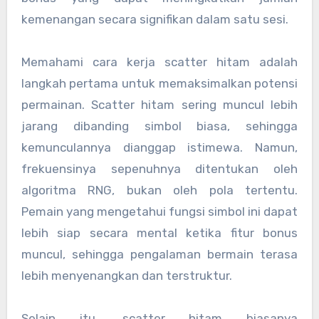
kemenangan secara signifikan dalam satu sesi.
Memahami cara kerja scatter hitam adalah
langkah pertama untuk memaksimalkan potensi
permainan. Scatter hitam sering muncul lebih
jarang dibanding simbol biasa, sehingga
kemunculannya dianggap istimewa. Namun,
frekuensinya sepenuhnya ditentukan oleh
algoritma RNG, bukan oleh pola tertentu.
Pemain yang mengetahui fungsi simbol ini dapat
lebih siap secara mental ketika fitur bonus
muncul, sehingga pengalaman bermain terasa
lebih menyenangkan dan terstruktur.
Selain itu, scatter hitam biasanya