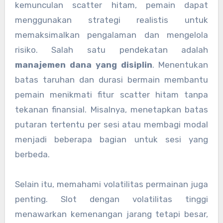
kemunculan scatter hitam, pemain dapat
menggunakan strategi realistis untuk
memaksimalkan pengalaman dan mengelola
risiko. Salah satu pendekatan adalah
manajemen dana yang disiplin
. Menentukan
batas taruhan dan durasi bermain membantu
pemain menikmati fitur scatter hitam tanpa
tekanan finansial. Misalnya, menetapkan batas
putaran tertentu per sesi atau membagi modal
menjadi beberapa bagian untuk sesi yang
berbeda.
Selain itu, memahami volatilitas permainan juga
penting. Slot dengan volatilitas tinggi
menawarkan kemenangan jarang tetapi besar,