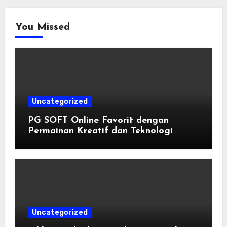
You Missed
Uncategorized
PG SOFT Online Favorit dengan
Permainan Kreatif dan Teknologi
Modern
Uncategorized