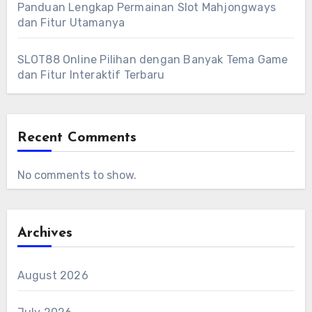
Panduan Lengkap Permainan Slot Mahjongways
dan Fitur Utamanya
SLOT88 Online Pilihan dengan Banyak Tema Game
dan Fitur Interaktif Terbaru
Recent Comments
No comments to show.
Archives
August 2026