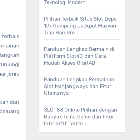
Teknologi Modern
Pilihan Terbaik Situs Slot Depo
10k Gampang Jackpot Maxwin
Tiap Hari Bro
rmainan
Panduan Lengkap Bermain di
langkah
Platform Slot4D dan Cara
Mudah Akses Orbit4D
kunjungi
i jenis
Panduan Lengkap Permainan
Slot Mahjongways dan Fitur
Utamanya
kan dan
SLOT88 Online Pilihan dengan
 peluang
Banyak Tema Game dan Fitur
Interaktif Terbaru