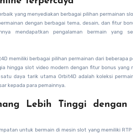
nline Terpercaya
terbaik yang menyediakan berbagai pilihan permainan slo
 permainan dengan berbagai tema, desain, dan fitur bo
innya mendapatkan pengalaman bermain yang s
it4D memiliki berbagai pilihan permainan dari beberapa 
gia hingga slot video modern dengan fitur bonus yang 
satu daya tarik utama Orbit4D adalah koleksi permai
sar kepada para pemainnya.
nang Lebih Tinggi dengan 
empatan untuk bermain di mesin slot yang memiliki RTP