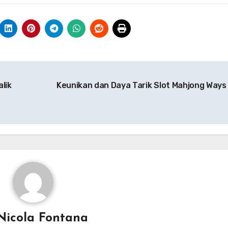
lik
Keunikan dan Daya Tarik Slot Mahjong Ways
Nicola Fontana