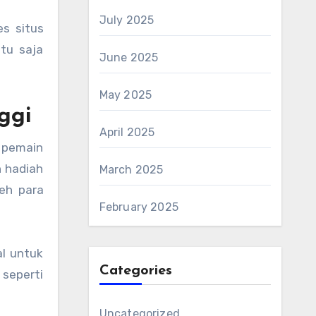
July 2025
s situs
tu saja
June 2025
May 2025
ggi
April 2025
a pemain
 hadiah
March 2025
leh para
February 2025
al untuk
Categories
 seperti
Uncategorized