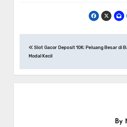
Post
Slot Gacor Deposit 10K: Peluang Besar di Ba
navigation
Modal Kecil
By