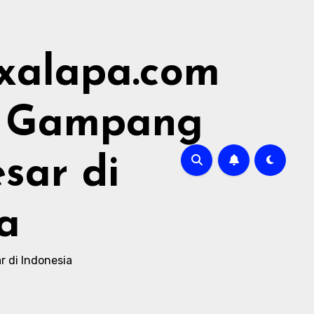
axalapa.com
or Gampang
sar di
a
 di Indonesia