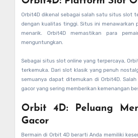
Orbit4D: Platform Slot O
Orbit4D dikenal sebagai salah satu situs slot 
dengan kualitas tinggi. Situs ini menawarkan
menarik. Orbit4D memastikan para pema
menguntungkan.
Sebagai situs slot online yang terpercaya, Orb
terkemuka. Dari slot klasik yang penuh nostal
semuanya dapat ditemukan di Orbit4D. Salah 
gacor yang sering memberikan kemenangan be
Orbit 4D: Peluang Me
Gacor
Bermain di Orbit 4D berarti Anda memiliki kes