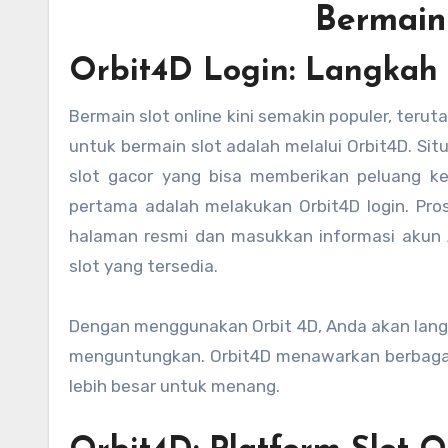
Bermain
Orbit4D Login: Langkah
Bermain slot online kini semakin populer, terutama di kalangan pencinta game daring. Salah satu pilihan terbaik
untuk bermain slot adalah melalui Orbit4D. Sit
slot gacor yang bisa memberikan peluang k
pertama adalah melakukan Orbit4D login. Pros
halaman resmi dan masukkan informasi akun 
slot yang tersedia.
Dengan menggunakan Orbit 4D, Anda akan la
menguntungkan. Orbit4D menawarkan berbagai 
lebih besar untuk menang.