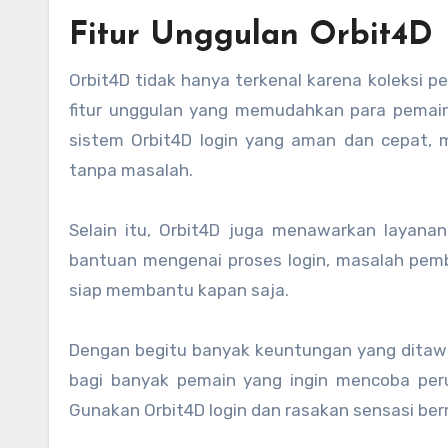
Fitur Unggulan Orbit4D
Orbit4D tidak hanya terkenal karena koleksi pe
fitur unggulan yang memudahkan para pemain 
sistem Orbit4D login yang aman dan cepat,
tanpa masalah.
Selain itu, Orbit4D juga menawarkan layan
bantuan mengenai proses login, masalah pemb
siap membantu kapan saja.
Dengan begitu banyak keuntungan yang ditawark
bagi banyak pemain yang ingin mencoba perun
Gunakan Orbit4D login dan rasakan sensasi berma