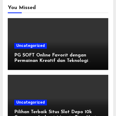
You Missed
Uncategorized
PG SOFT Online Favorit dengan
Permainan Kreatif dan Teknologi
Modern
Uncategorized
Pilihan Terbaik Situs Slot Depo 10k