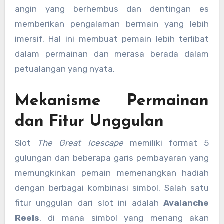
angin yang berhembus dan dentingan es
memberikan pengalaman bermain yang lebih
imersif. Hal ini membuat pemain lebih terlibat
dalam permainan dan merasa berada dalam
petualangan yang nyata.
Mekanisme Permainan
dan Fitur Unggulan
Slot
The Great Icescape
memiliki format 5
gulungan dan beberapa garis pembayaran yang
memungkinkan pemain memenangkan hadiah
dengan berbagai kombinasi simbol. Salah satu
fitur unggulan dari slot ini adalah
Avalanche
Reels
, di mana simbol yang menang akan