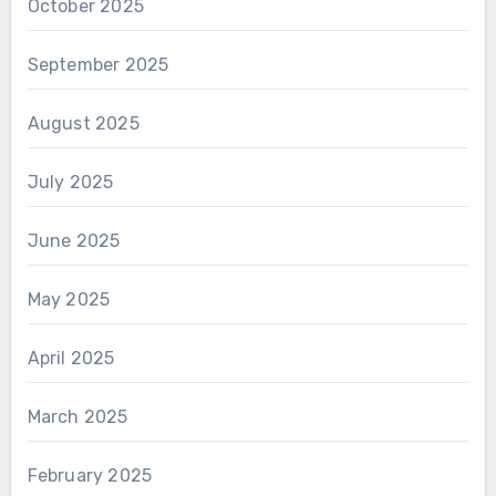
October 2025
September 2025
August 2025
July 2025
June 2025
May 2025
April 2025
March 2025
February 2025