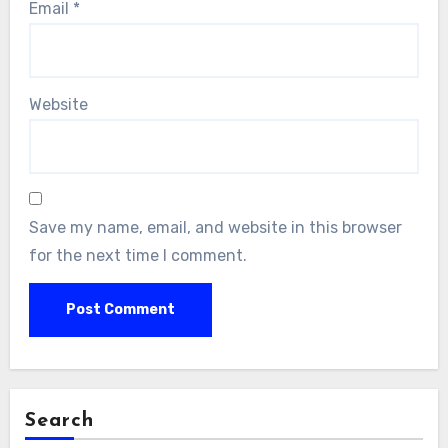
Email
*
Website
Save my name, email, and website in this browser
for the next time I comment.
Search