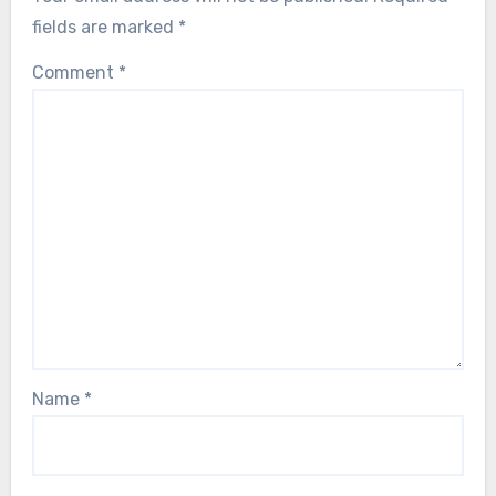
fields are marked
*
Comment
*
Name
*