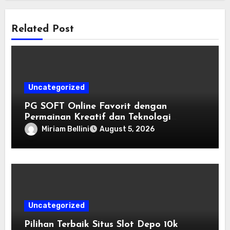
Related Post
Uncategorized
PG SOFT Online Favorit dengan
Permainan Kreatif dan Teknologi
Modern
Miriam Bellini
August 5, 2026
Uncategorized
Pilihan Terbaik Situs Slot Depo 10k