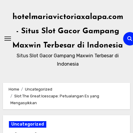
Skip
to
hotelmariavictoriaxalapa.com
content
- Situs Slot Gacor Gampang
Maxwin Terbesar di Indonesia
Situs Slot Gacor Gampang Maxwin Terbesar di
Indonesia
Home
Uncategorized
Slot The Great Icescape: Petualangan Es yang
Mengasyikkan
Uncategorized