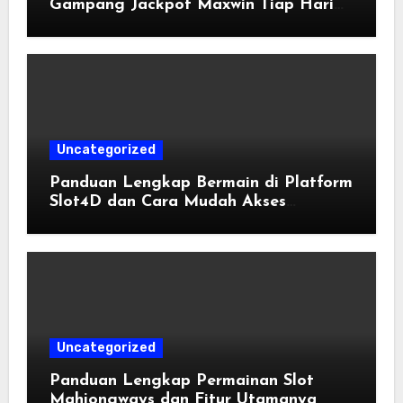
Gampang Jackpot Maxwin Tiap Hari
Bro
Uncategorized
Panduan Lengkap Bermain di Platform
Slot4D dan Cara Mudah Akses
Orbit4D
Uncategorized
Panduan Lengkap Permainan Slot
Mahjongways dan Fitur Utamanya