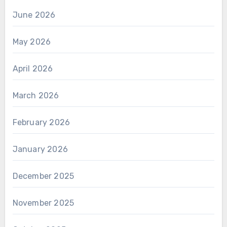
June 2026
May 2026
April 2026
March 2026
February 2026
January 2026
December 2025
November 2025