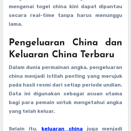
mengenai togel china kini dapat dipantau
secara real-time tanpa harus menunggu
lama.
Pengeluaran China dan
Keluaran China Terbaru
Dalam dunia permainan angka, pengeluaran
china menjadi istilah penting yang merujuk
pada hasil resmi dari setiap periode undian.
Data ini digunakan sebagai acuan utama
bagi para pemain untuk mengetahui angka
yang telah keluar.
Selain itu,
keluaran china
juga menjadi