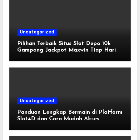
Uncategorized
Pilihan Terbaik Situs Slot Depo 10k
Gampang Jackpot Maxwin Tiap Hari
Bro
Uncategorized
Panduan Lengkap Bermain di Platform
Slot4D dan Cara Mudah Akses
Orbit4D