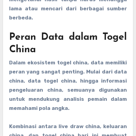
lama atau mencari dari berbagai sumber
berbeda.
Peran Data dalam Togel
China
Dalam ekosistem togel china, data memiliki
peran yang sangat penting. Mulai dari data
china, data togel china, hingga informasi
pengeluaran china, semuanya digunakan
untuk mendukung analisis pemain dalam
memahami pola angka.
Kombinasi antara live draw china, keluaran
china, dan togel china hari ini membuat