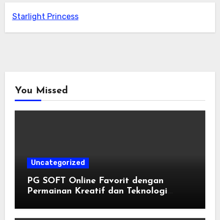
Starlight Princess
You Missed
Uncategorized
PG SOFT Online Favorit dengan
Permainan Kreatif dan Teknologi
Modern