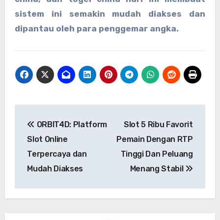
sistem ini semakin mudah diakses dan
dipantau oleh para penggemar angka.
Post
ORBIT4D: Platform
Slot 5 Ribu Favorit
navigation
Slot Online
Pemain Dengan RTP
Terpercaya dan
Tinggi Dan Peluang
Mudah Diakses
Menang Stabil