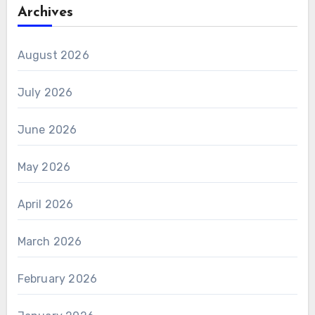
Archives
August 2026
July 2026
June 2026
May 2026
April 2026
March 2026
February 2026