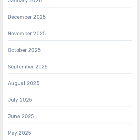
January 2026
December 2025
November 2025
October 2025
September 2025
August 2025
July 2025
June 2025
May 2025