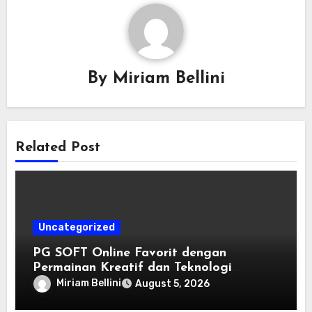
By
Miriam Bellini
Related Post
Uncategorized
PG SOFT Online Favorit dengan
Permainan Kreatif dan Teknologi
Modern
Miriam Bellini
August 5, 2026