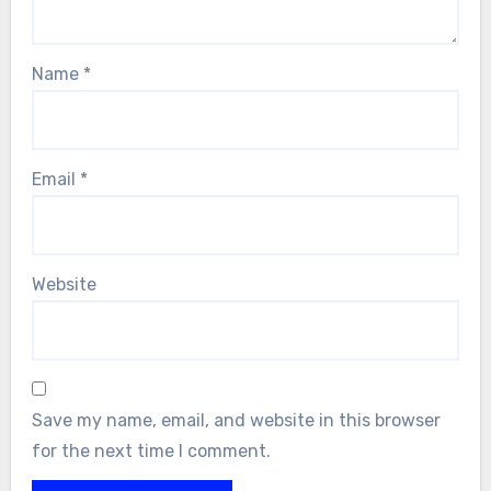
Name
*
Email
*
Website
Save my name, email, and website in this browser
for the next time I comment.