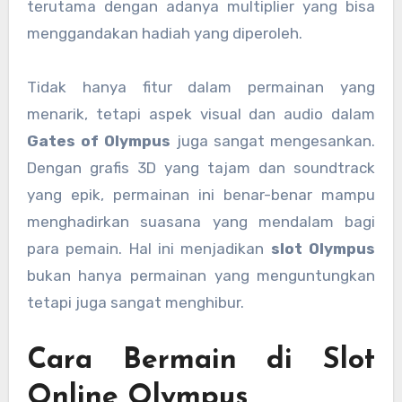
terutama dengan adanya multiplier yang bisa
menggandakan hadiah yang diperoleh.
Tidak hanya fitur dalam permainan yang
menarik, tetapi aspek visual dan audio dalam
Gates of Olympus
juga sangat mengesankan.
Dengan grafis 3D yang tajam dan soundtrack
yang epik, permainan ini benar-benar mampu
menghadirkan suasana yang mendalam bagi
para pemain. Hal ini menjadikan
slot Olympus
bukan hanya permainan yang menguntungkan
tetapi juga sangat menghibur.
Cara Bermain di Slot
Online Olympus