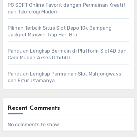
PG SOFT Online Favorit dengan Permainan Kreatif
dan Teknologi Modern
Pilihan Terbaik Situs Slot Depo 10k Gampang
Jackpot Maxwin Tiap Hari Bro
Panduan Lengkap Bermain di Platform Slot4D dan
Cara Mudah Akses Orbit4D
Panduan Lengkap Permainan Slot Mahjongways
dan Fitur Utamanya
Recent Comments
No comments to show.