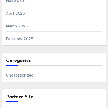
May 2025
April 2025
March 2025
February 2025
Categories
Uncategorized
Partner Site