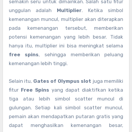
semakin seru untuk dimainkan. Salah satu fitur
unggulan adalah
Multiplier
. Ketika simbol
kemenangan muncul, multiplier akan diterapkan
pada kemenangan tersebut, memberikan
potensi kemenangan yang lebih besar. Tidak
hanya itu, multiplier ini bisa meningkat selama
free spins
, sehingga memberikan peluang
kemenangan lebih tinggi.
Selain itu,
Gates of Olympus slot
juga memiliki
fitur
Free Spins
yang dapat diaktifkan ketika
tiga atau lebih simbol scatter muncul di
gulungan. Setiap kali simbol scatter muncul,
pemain akan mendapatkan putaran gratis yang
dapat menghasilkan kemenangan besar,