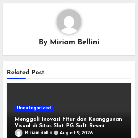
By
Miriam Bellini
Related Post
Uncategorized
Menggali Inovasi Fitur dan Keanggunan
Visual di Situs Slot PG Soft Resmi
Miriam Bellini
August 9, 2026