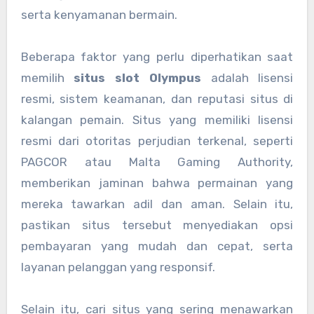
serta kenyamanan bermain.
Beberapa faktor yang perlu diperhatikan saat
memilih
situs slot Olympus
adalah lisensi
resmi, sistem keamanan, dan reputasi situs di
kalangan pemain. Situs yang memiliki lisensi
resmi dari otoritas perjudian terkenal, seperti
PAGCOR atau Malta Gaming Authority,
memberikan jaminan bahwa permainan yang
mereka tawarkan adil dan aman. Selain itu,
pastikan situs tersebut menyediakan opsi
pembayaran yang mudah dan cepat, serta
layanan pelanggan yang responsif.
Selain itu, cari situs yang sering menawarkan