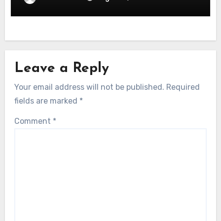
Leave a Reply
Your email address will not be published.
Required
fields are marked
*
Comment
*