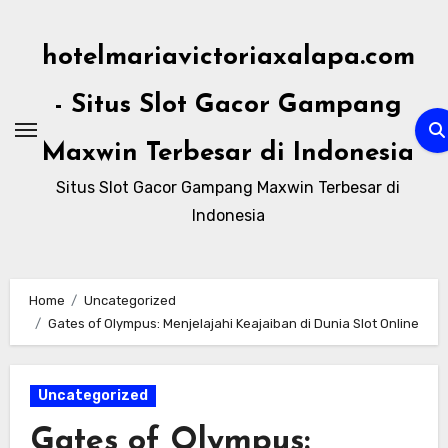
Skip
to
hotelmariavictoriaxalapa.com
content
- Situs Slot Gacor Gampang
Maxwin Terbesar di Indonesia
Situs Slot Gacor Gampang Maxwin Terbesar di
Indonesia
Home
Uncategorized
Gates of Olympus: Menjelajahi Keajaiban di Dunia Slot Online
Uncategorized
Gates of Olympus: