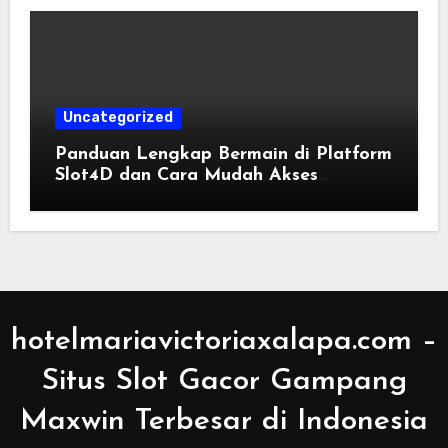
Uncategorized
Panduan Lengkap Bermain di Platform
Slot4D dan Cara Mudah Akses
Orbit4D
hotelmariavictoriaxalapa.com –
Situs Slot Gacor Gampang
Maxwin Terbesar di Indonesia