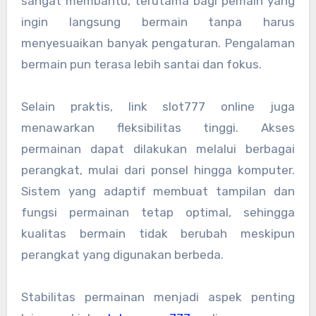
sangat membantu, terutama bagi pemain yang
ingin langsung bermain tanpa harus
menyesuaikan banyak pengaturan. Pengalaman
bermain pun terasa lebih santai dan fokus.
Selain praktis, link slot777 online juga
menawarkan fleksibilitas tinggi. Akses
permainan dapat dilakukan melalui berbagai
perangkat, mulai dari ponsel hingga komputer.
Sistem yang adaptif membuat tampilan dan
fungsi permainan tetap optimal, sehingga
kualitas bermain tidak berubah meskipun
perangkat yang digunakan berbeda.
Stabilitas permainan menjadi aspek penting