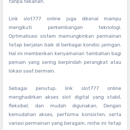
tanpa tekanan.
Link slot777 online juga dikenal mampu
mengikuti perkembangan teknologi.
Optimalisasi sistem memungkinkan permainan
tetap berjalan baik di berbagai kondisi jaringan.
Hal ini memberikan kenyamanan tambahan bagi
pemain yang sering berpindah perangkat atau
lokasi saat bermain.
Sebagai penutup, link slot777 online
menghadirkan akses slot digital yang stabil,
fleksibel, dan mudah digunakan. Dengan
kemudahan akses, performa konsisten, serta
variasi permainan yang beragam, niche ini tetap