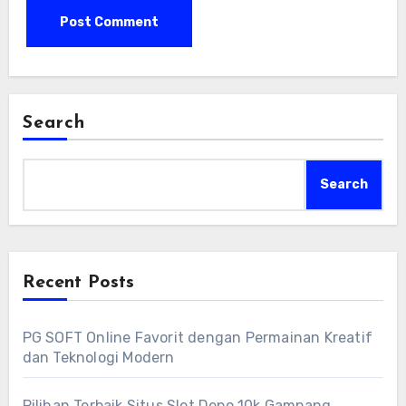
Search
Search
Recent Posts
PG SOFT Online Favorit dengan Permainan Kreatif
dan Teknologi Modern
Pilihan Terbaik Situs Slot Depo 10k Gampang