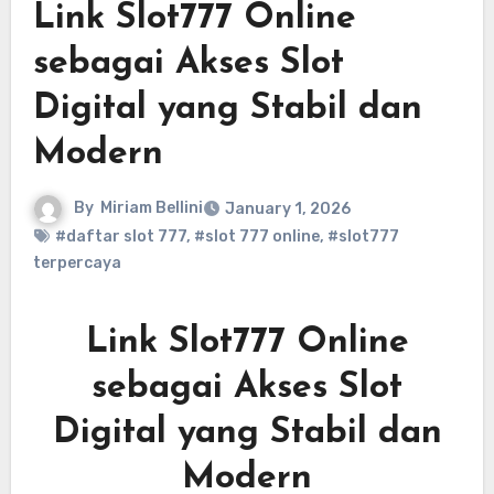
Link Slot777 Online
sebagai Akses Slot
Digital yang Stabil dan
Modern
By
Miriam Bellini
January 1, 2026
#daftar slot 777
,
#slot 777 online
,
#slot777
terpercaya
Link Slot777 Online
sebagai Akses Slot
Digital yang Stabil dan
Modern