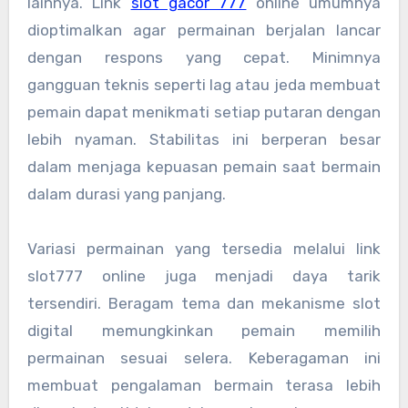
lainnya. Link
slot gacor 777
online umumnya
dioptimalkan agar permainan berjalan lancar
dengan respons yang cepat. Minimnya
gangguan teknis seperti lag atau jeda membuat
pemain dapat menikmati setiap putaran dengan
lebih nyaman. Stabilitas ini berperan besar
dalam menjaga kepuasan pemain saat bermain
dalam durasi yang panjang.
Variasi permainan yang tersedia melalui link
slot777 online juga menjadi daya tarik
tersendiri. Beragam tema dan mekanisme slot
digital memungkinkan pemain memilih
permainan sesuai selera. Keberagaman ini
membuat pengalaman bermain terasa lebih