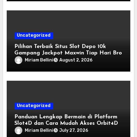
Uncategorized
Pilihan Terbaik Situs Slot Depo 10k
Gampang Jackpot Maxwin Tiap Hari Bro
Miriam Bellini
August 2, 2026
Uncategorized
Panduan Lengkap Bermain di Platform
Slot4D dan Cara Mudah Akses Orbit4D
Miriam Bellini
July 27, 2026