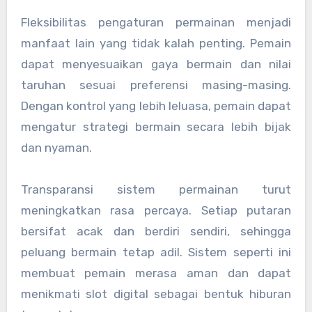
Fleksibilitas pengaturan permainan menjadi
manfaat lain yang tidak kalah penting. Pemain
dapat menyesuaikan gaya bermain dan nilai
taruhan sesuai preferensi masing-masing.
Dengan kontrol yang lebih leluasa, pemain dapat
mengatur strategi bermain secara lebih bijak
dan nyaman.
Transparansi sistem permainan turut
meningkatkan rasa percaya. Setiap putaran
bersifat acak dan berdiri sendiri, sehingga
peluang bermain tetap adil. Sistem seperti ini
membuat pemain merasa aman dan dapat
menikmati slot digital sebagai bentuk hiburan