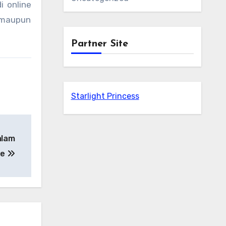
i online
 maupun
Partner Site
Starlight Princess
alam
ne