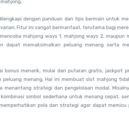
 mahjong.
a dilengkapi dengan panduan dan tips bermain untuk 
ian. Fitur ini sangat bermanfaat, terutama bagi mer
n mencoba mahjong ways 1, mahjong ways 2, maupun 
in dapat memaksimalkan peluang menang serta me
bonus menarik, mulai dari putaran gratis, jackpot pr
n peluang menang. Hal ini membuat slot mahjong tida
a menantang strategi dan pengelolaan modal. Misalny
a kombinasi simbol sederhana untuk menang cepat, se
memperhatikan pola dan strategi agar dapat memicu 