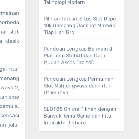
Teknologi Modern
Pilihan Terbaik Situs Slot Depo
 berbeda
10k Gampang Jackpot Maxwin
ar slot
Tiap Hari Bro
 klasik
Panduan Lengkap Bermain di
Platform Slot4D dan Cara
Mudah Akses Orbit4D
ai fitur
 menang
Panduan Lengkap Permainan
Slot Mahjongways dan Fitur
 ways 2,
Utamanya
ekanisme
pemula,
SLOT88 Online Pilihan dengan
sensasi
Banyak Tema Game dan Fitur
Interaktif Terbaru
n jalur