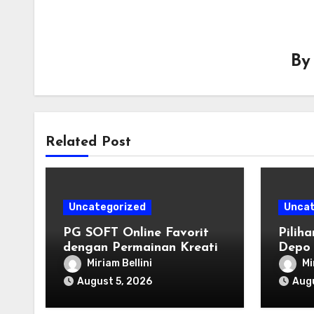
B
Related Post
Uncategorized
Uncat
PG SOFT Online Favorit
Piliha
dengan Permainan Kreatif
Depo
dan Teknologi Modern
Jackp
Miriam Bellini
Mi
Bro
August 5, 2026
Augu