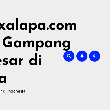
axalapa.com
or Gampang
sar di
a
 di Indonesia