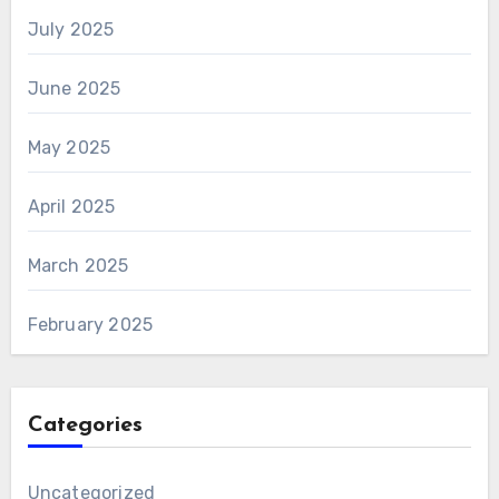
July 2025
June 2025
May 2025
April 2025
March 2025
February 2025
Categories
Uncategorized