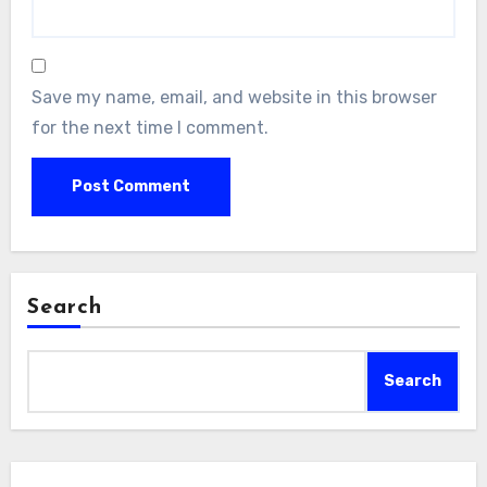
Save my name, email, and website in this browser
for the next time I comment.
Search
Search