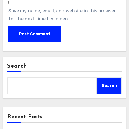
Save my name, email, and website in this browser
for the next time I comment.
Search
Search
Recent Posts