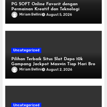
PG SOFT Online Favorit dengan
Permainan Kreatif dan Teknologi
Modern
Miriam Bellini
August 5, 2026
Uncategorized
Pilihan Terbaik Situs Slot Depo 10k
Gampang Jackpot Maxwin Tiap Hari Bro
Miriam Bellini
August 2, 2026
Uncategorized