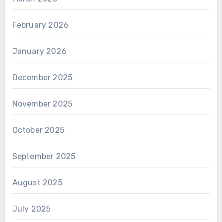
February 2026
January 2026
December 2025
November 2025
October 2025
September 2025
August 2025
July 2025