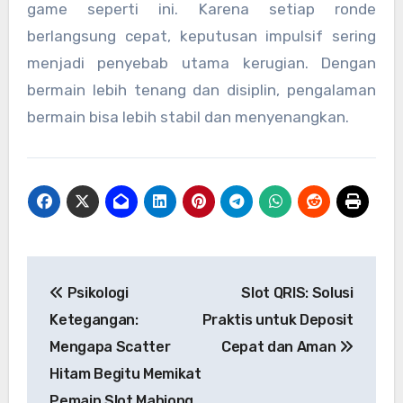
game seperti ini. Karena setiap ronde
berlangsung cepat, keputusan impulsif sering
menjadi penyebab utama kerugian. Dengan
bermain lebih tenang dan disiplin, pengalaman
bermain bisa lebih stabil dan menyenangkan.
Post
Psikologi
Slot QRIS: Solusi
navigation
Ketegangan:
Praktis untuk Deposit
Mengapa Scatter
Cepat dan Aman
Hitam Begitu Memikat
Pemain Slot Mahjong