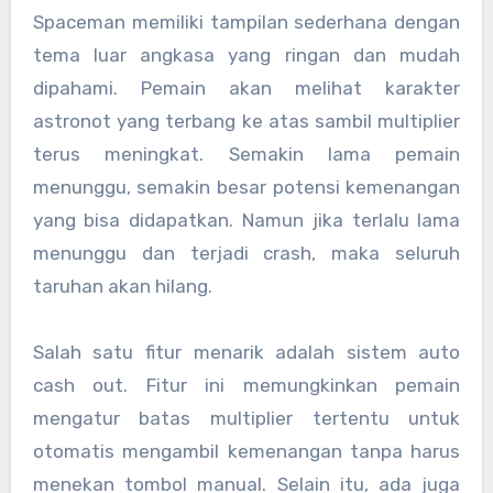
Spaceman memiliki tampilan sederhana dengan
tema luar angkasa yang ringan dan mudah
dipahami. Pemain akan melihat karakter
astronot yang terbang ke atas sambil multiplier
terus meningkat. Semakin lama pemain
menunggu, semakin besar potensi kemenangan
yang bisa didapatkan. Namun jika terlalu lama
menunggu dan terjadi crash, maka seluruh
taruhan akan hilang.
Salah satu fitur menarik adalah sistem auto
cash out. Fitur ini memungkinkan pemain
mengatur batas multiplier tertentu untuk
otomatis mengambil kemenangan tanpa harus
menekan tombol manual. Selain itu, ada juga