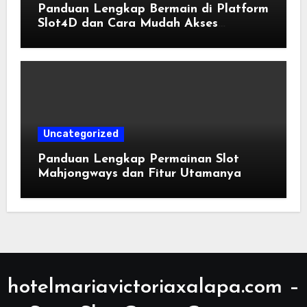
Panduan Lengkap Bermain di Platform
Slot4D dan Cara Mudah Akses
Orbit4D
Uncategorized
Panduan Lengkap Permainan Slot
Mahjongways dan Fitur Utamanya
hotelmariavictoriaxalapa.com –