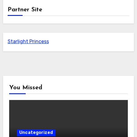
Partner Site
Starlight Princess
You Missed
Uncategorized