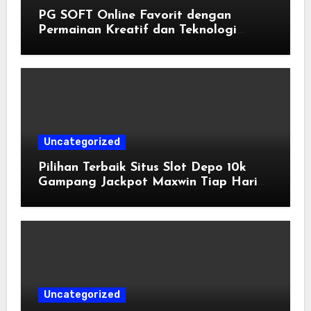
PG SOFT Online Favorit dengan
Permainan Kreatif dan Teknologi
Modern
Uncategorized
Pilihan Terbaik Situs Slot Depo 10k
Gampang Jackpot Maxwin Tiap Hari
Bro
Uncategorized