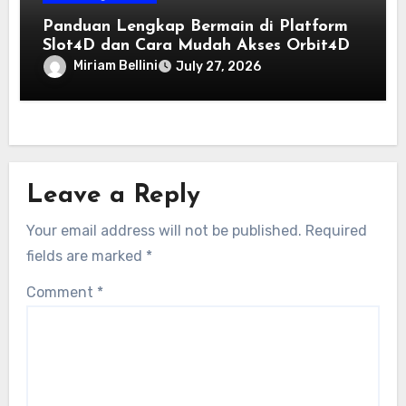
Panduan Lengkap Bermain di Platform
Slot4D dan Cara Mudah Akses Orbit4D
Miriam Bellini
July 27, 2026
Leave a Reply
Your email address will not be published.
Required
fields are marked
*
Comment
*