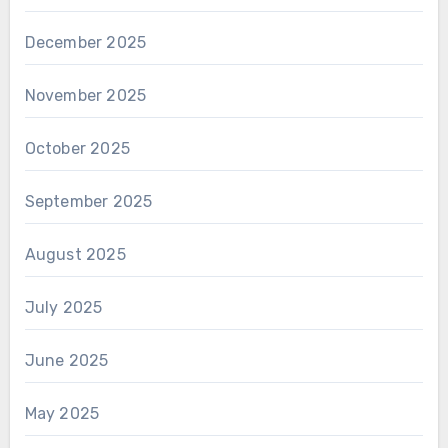
December 2025
November 2025
October 2025
September 2025
August 2025
July 2025
June 2025
May 2025