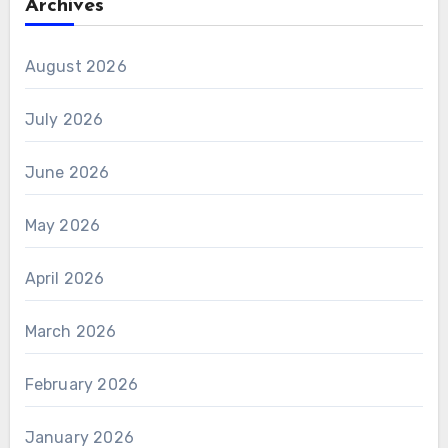
Archives
August 2026
July 2026
June 2026
May 2026
April 2026
March 2026
February 2026
January 2026