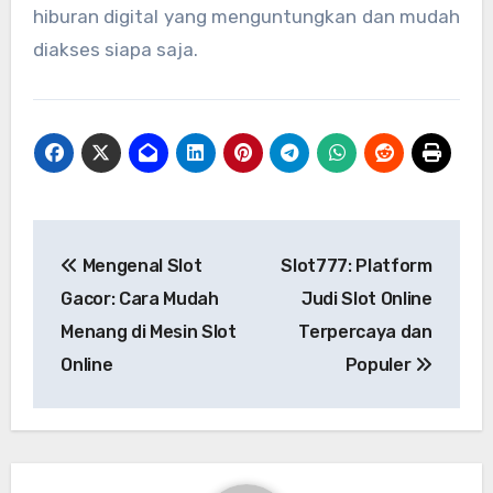
hiburan digital yang menguntungkan dan mudah
diakses siapa saja.
Post
Mengenal Slot
Slot777: Platform
navigation
Gacor: Cara Mudah
Judi Slot Online
Menang di Mesin Slot
Terpercaya dan
Online
Populer