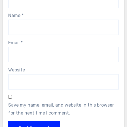
Name
*
Email
*
Website
Save my name, email, and website in this browser
for the next time I comment.