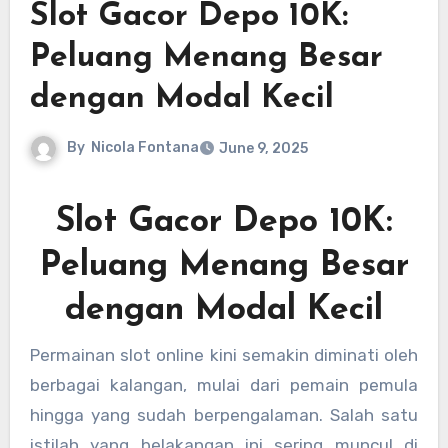
Slot Gacor Depo 10K:
Peluang Menang Besar
dengan Modal Kecil
By
Nicola Fontana
June 9, 2025
Slot Gacor Depo 10K:
Peluang Menang Besar
dengan Modal Kecil
Permainan slot online kini semakin diminati oleh
berbagai kalangan, mulai dari pemain pemula
hingga yang sudah berpengalaman. Salah satu
istilah yang belakangan ini sering muncul di