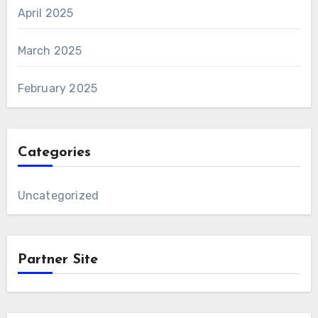
April 2025
March 2025
February 2025
Categories
Uncategorized
Partner Site