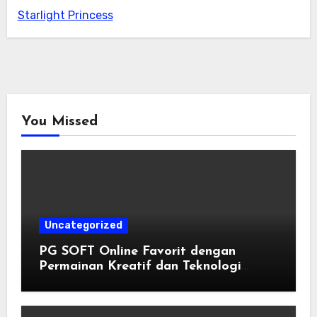
Starlight Princess
You Missed
Uncategorized
PG SOFT Online Favorit dengan
Permainan Kreatif dan Teknologi
Modern