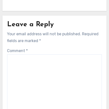
Leave a Reply
Your email address will not be published.
Required
fields are marked
*
Comment
*