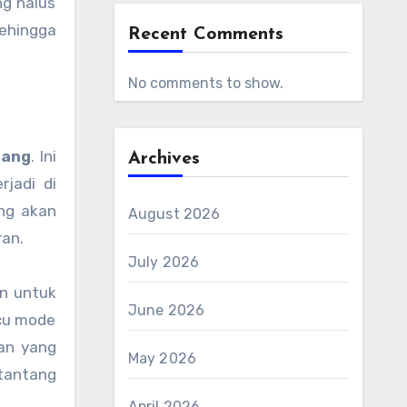
g halus
ehingga
Recent Comments
No comments to show.
nang
. Ini
Archives
rjadi di
ng akan
August 2026
ran.
July 2026
in untuk
June 2026
cu mode
an yang
May 2026
tantang
April 2026