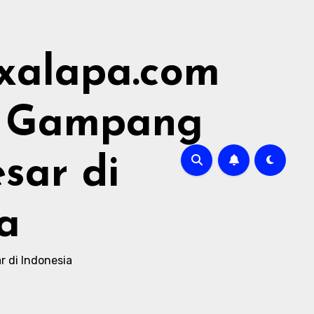
axalapa.com
or Gampang
sar di
a
 di Indonesia