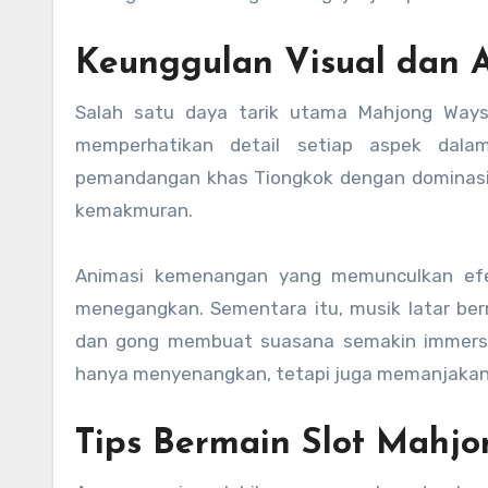
Keunggulan Visual dan 
Salah satu daya tarik utama Mahjong Ways 
memperhatikan detail setiap aspek dala
pemandangan khas Tiongkok dengan dominas
kemakmuran.
Animasi kemenangan yang memunculkan e
menegangkan. Sementara itu, musik latar ber
dan gong membuat suasana semakin immersif
hanya menyenangkan, tetapi juga memanjakan 
Tips Bermain Slot Mahj