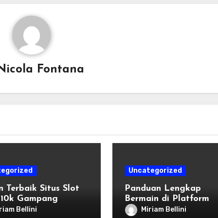
Nicola Fontana
egorized
Uncategorized
n Terbaik Situs Slot
Panduan Lengkap
 10k Gampang
Bermain di Platform
ot Maxwin Tiap Hari
Slot4D dan Cara Mud
riam Bellini
Miriam Bellini