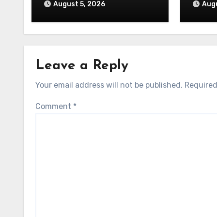
Bro
August 5, 2026
Augu
Leave a Reply
Your email address will not be published.
Required
Comment
*