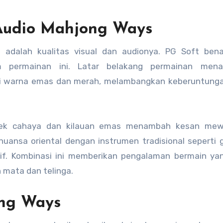
Audio Mahjong Ways
adalah kualitas visual dan audionya. PG Soft bena
m permainan ini. Latar belakang permainan mena
i warna emas dan merah, melambangkan keberuntunga
fek cahaya dan kilauan emas menambah kesan me
nuansa oriental dengan instrumen tradisional seperti
. Kombinasi ini memberikan pengalaman bermain yan
mata dan telinga.
ong Ways