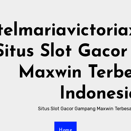
telmariavictori
 Situs Slot Gac
Maxwin Terbe
Indonesi
Situs Slot Gacor Gampang Maxwin Terbesar
Home