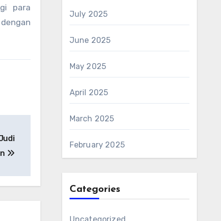
gi para
July 2025
 dengan
June 2025
May 2025
April 2025
March 2025
Judi
February 2025
an
Categories
Uncategorized