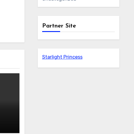
Partner Site
Starlight Princess
ah