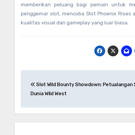
memberikan peluang bagi pemain untuk me
penggemar slot, mencoba Slot Phoenix Rises 
kualitas visual dan gameplay yang luar biasa.
Post
Slot Wild Bounty Showdown: Petualangan S
navigation
Dunia Wild West