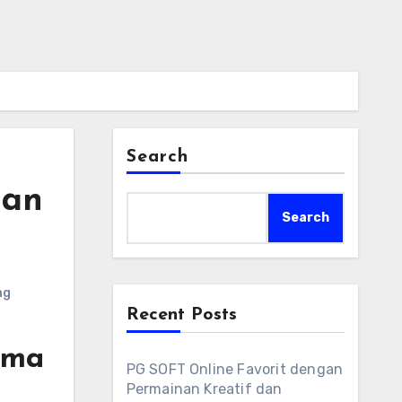
Search
gan
Search
ng
Recent Posts
ema
PG SOFT Online Favorit dengan
Permainan Kreatif dan