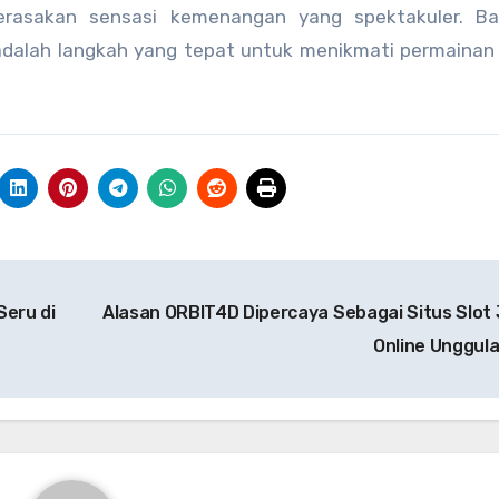
rasakan sensasi kemenangan yang spektakuler. Ba
adalah langkah yang tepat untuk menikmati permainan
eru di
Alasan ORBIT4D Dipercaya Sebagai Situs Slot 
Online Unggul