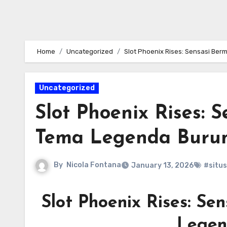
Home
Uncategorized
Slot Phoenix Rises: Sensasi Be
Uncategorized
Slot Phoenix Rises: 
Tema Legenda Buru
By
Nicola Fontana
January 13, 2026
#situs
Slot Phoenix Rises: Se
Legen