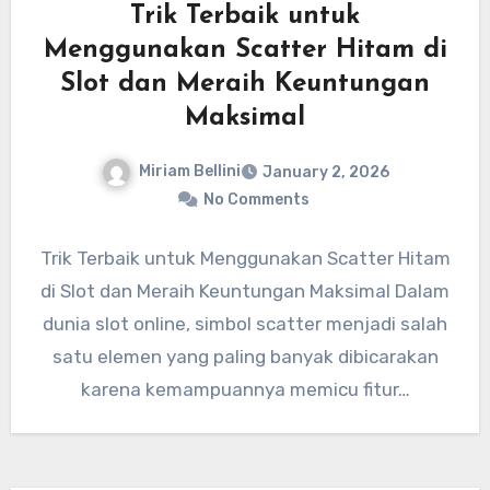
Trik Terbaik untuk
Menggunakan Scatter Hitam di
Slot dan Meraih Keuntungan
Maksimal
Miriam Bellini
January 2, 2026
No Comments
Trik Terbaik untuk Menggunakan Scatter Hitam
di Slot dan Meraih Keuntungan Maksimal Dalam
dunia slot online, simbol scatter menjadi salah
satu elemen yang paling banyak dibicarakan
karena kemampuannya memicu fitur…