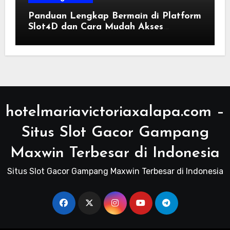
Panduan Lengkap Bermain di Platform
Slot4D dan Cara Mudah Akses
Orbit4D
hotelmariavictoriaxalapa.com –
Situs Slot Gacor Gampang
Maxwin Terbesar di Indonesia
Situs Slot Gacor Gampang Maxwin Terbesar di Indonesia