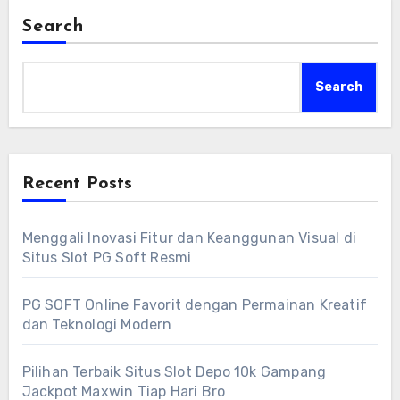
Search
Search
Recent Posts
Menggali Inovasi Fitur dan Keanggunan Visual di
Situs Slot PG Soft Resmi
PG SOFT Online Favorit dengan Permainan Kreatif
dan Teknologi Modern
Pilihan Terbaik Situs Slot Depo 10k Gampang
Jackpot Maxwin Tiap Hari Bro