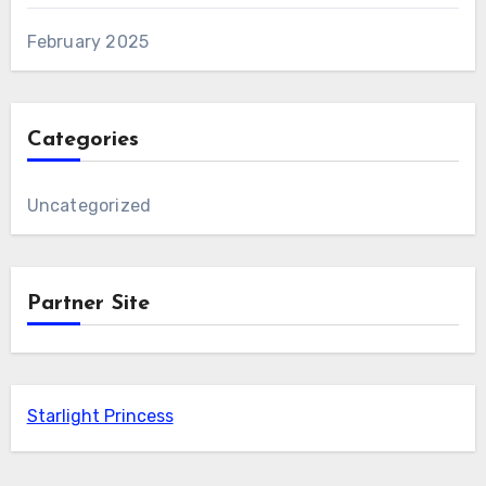
February 2025
Categories
Uncategorized
Partner Site
Starlight Princess