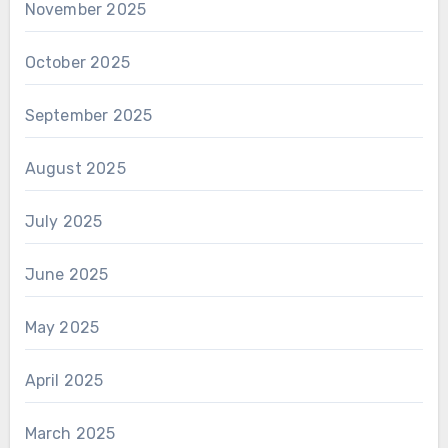
November 2025
October 2025
September 2025
August 2025
July 2025
June 2025
May 2025
April 2025
March 2025