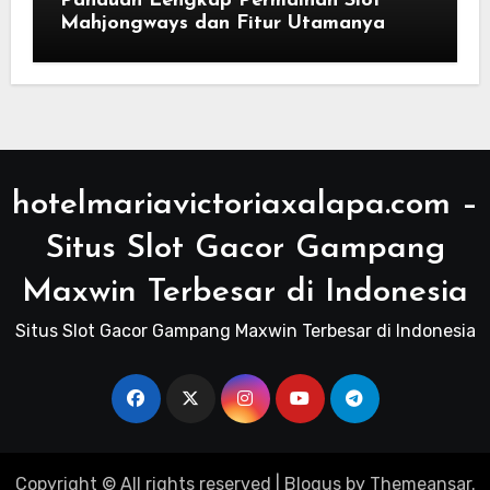
Panduan Lengkap Permainan Slot
Mahjongways dan Fitur Utamanya
hotelmariavictoriaxalapa.com –
Situs Slot Gacor Gampang
Maxwin Terbesar di Indonesia
Situs Slot Gacor Gampang Maxwin Terbesar di Indonesia
Copyright © All rights reserved
|
Blogus
by
Themeansar
.