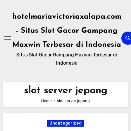
Skip
to
hotelmariavictoriaxalapa.com
content
- Situs Slot Gacor Gampang
Maxwin Terbesar di Indonesia
Situs Slot Gacor Gampang Maxwin Terbesar di
Indonesia
slot server jepang
Home
slot server jepang
Uncategorized