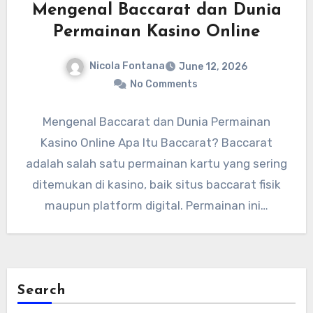
Mengenal Baccarat dan Dunia
Permainan Kasino Online
Nicola Fontana
June 12, 2026
No Comments
Mengenal Baccarat dan Dunia Permainan
Kasino Online Apa Itu Baccarat? Baccarat
adalah salah satu permainan kartu yang sering
ditemukan di kasino, baik situs baccarat fisik
maupun platform digital. Permainan ini…
Search