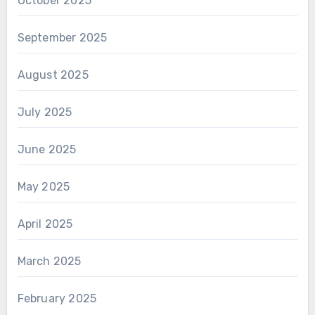
October 2025
September 2025
August 2025
July 2025
June 2025
May 2025
April 2025
March 2025
February 2025