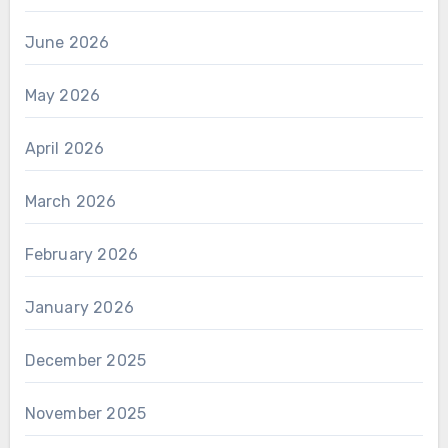
June 2026
May 2026
April 2026
March 2026
February 2026
January 2026
December 2025
November 2025