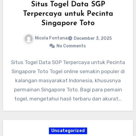
Situs Togel Data SGP
Terpercaya untuk Pecinta
Singapore Toto
Nicola Fontana
December 3, 2025
No Comments
Situs Togel Data SGP Terpercaya untuk Pecinta
Singapore Toto Togel online semakin populer di
kalangan masyarakat Indonesia, khususnya
permainan Singapore Toto. Bagi para pemain
togel, mengetahui hasil terbaru dan akurat…
Uncategorized