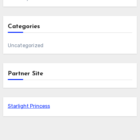
Categories
Uncategorized
Partner Site
Starlight Princess