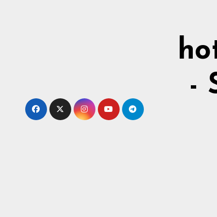
Skip
to
content
ho
-