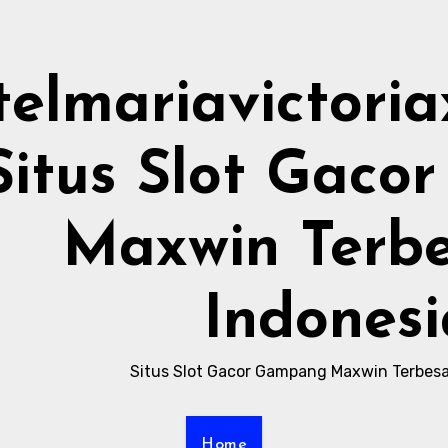
telmariavictori
 Situs Slot Gac
Maxwin Terbe
Indonesi
Situs Slot Gacor Gampang Maxwin Terbesar
Home