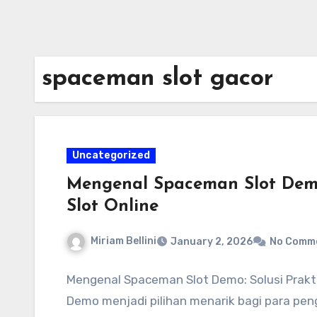
spaceman slot gacor
Uncategorized
Mengenal Spaceman Slot Demo:
Slot Online
Miriam Bellini
January 2, 2026
No Comm
Mengenal Spaceman Slot Demo: Solusi Prakt
Demo menjadi pilihan menarik bagi para pen