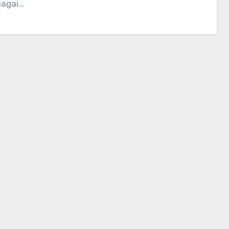
bagai…