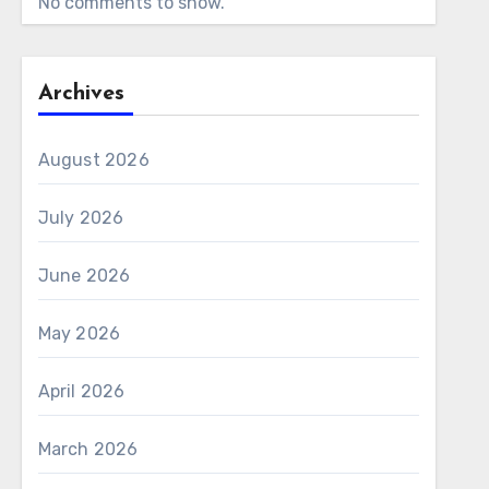
No comments to show.
Archives
August 2026
July 2026
June 2026
May 2026
April 2026
March 2026