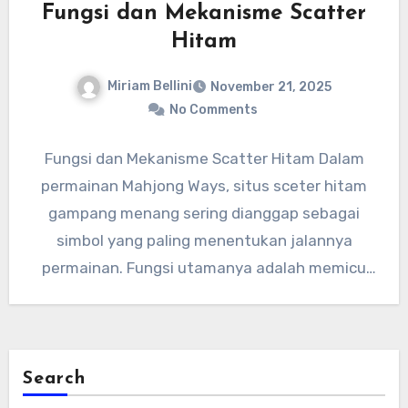
Fungsi dan Mekanisme Scatter
Hitam
Miriam Bellini
November 21, 2025
No Comments
Fungsi dan Mekanisme Scatter Hitam Dalam
permainan Mahjong Ways, situs sceter hitam
gampang menang sering dianggap sebagai
simbol yang paling menentukan jalannya
permainan. Fungsi utamanya adalah memicu
free spin atau…
Search