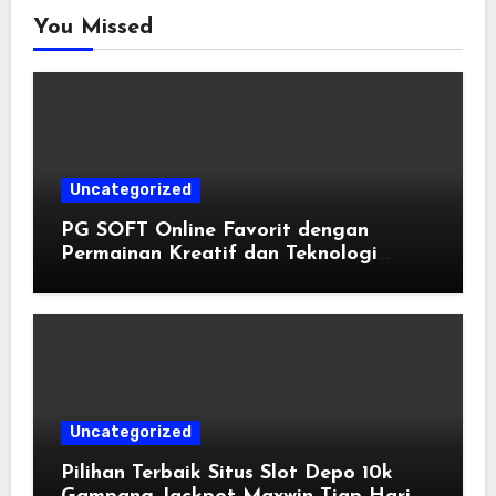
You Missed
Uncategorized
PG SOFT Online Favorit dengan
Permainan Kreatif dan Teknologi
Modern
Uncategorized
Pilihan Terbaik Situs Slot Depo 10k