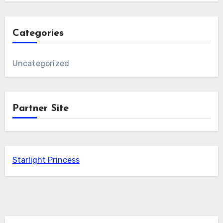
Categories
Uncategorized
Partner Site
Starlight Princess