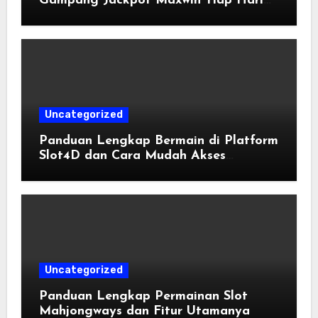
Gampang Jackpot Maxwin Tiap Hari
Bro
Uncategorized
Panduan Lengkap Bermain di Platform
Slot4D dan Cara Mudah Akses
Orbit4D
Uncategorized
Panduan Lengkap Permainan Slot
Mahjongways dan Fitur Utamanya