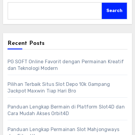
Search
Recent Posts
PG SOFT Online Favorit dengan Permainan Kreatif
dan Teknologi Modern
Pilihan Terbaik Situs Slot Depo 10k Gampang
Jackpot Maxwin Tiap Hari Bro
Panduan Lengkap Bermain di Platform Slot4D dan
Cara Mudah Akses Orbit4D
Panduan Lengkap Permainan Slot Mahjongways