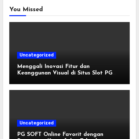
You Missed
Uncategorized
Menggali Inovasi Fitur dan
Keanggunan Visual di Situs Slot PG
Soft Resmi
Uncategorized
PG SOFT Online Favorit dengan