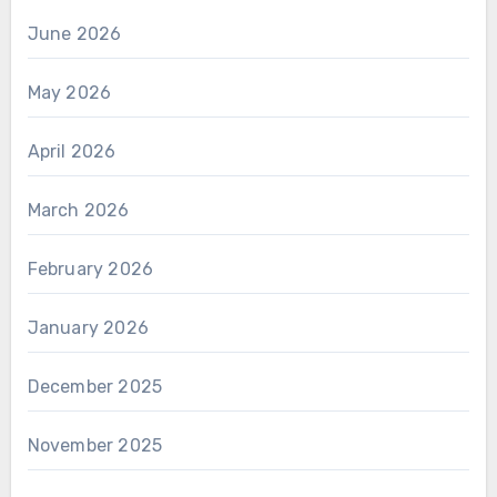
June 2026
May 2026
April 2026
March 2026
February 2026
January 2026
December 2025
November 2025