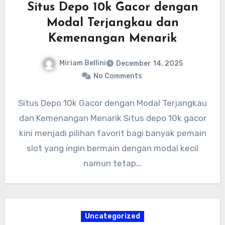
Situs Depo 10k Gacor dengan
Modal Terjangkau dan
Kemenangan Menarik
Miriam Bellini
December 14, 2025
No Comments
Situs Depo 10k Gacor dengan Modal Terjangkau
dan Kemenangan Menarik Situs depo 10k gacor
kini menjadi pilihan favorit bagi banyak pemain
slot yang ingin bermain dengan modal kecil
namun tetap…
Uncategorized