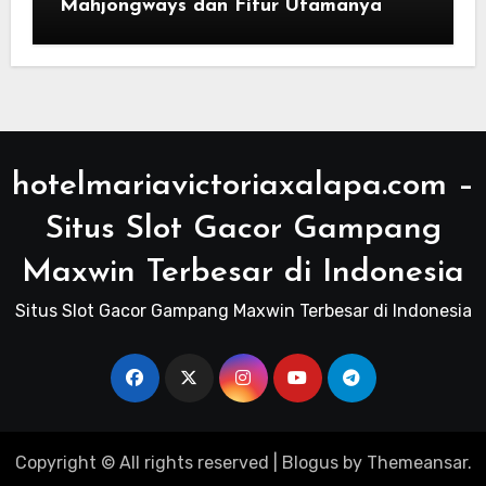
Mahjongways dan Fitur Utamanya
hotelmariavictoriaxalapa.com –
Situs Slot Gacor Gampang
Maxwin Terbesar di Indonesia
Situs Slot Gacor Gampang Maxwin Terbesar di Indonesia
Copyright © All rights reserved
|
Blogus
by
Themeansar
.