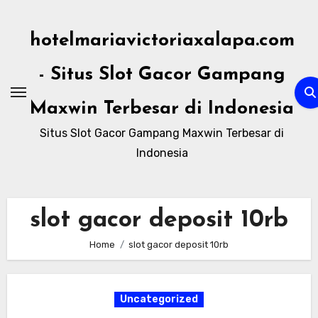
Skip
to
hotelmariavictoriaxalapa.com
content
- Situs Slot Gacor Gampang
Maxwin Terbesar di Indonesia
Situs Slot Gacor Gampang Maxwin Terbesar di
Indonesia
slot gacor deposit 10rb
Home
slot gacor deposit 10rb
Uncategorized