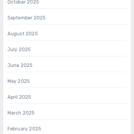
October 2025
September 2025
August 2025
July 2025
June 2025
May 2025
April 2025
March 2025
February 2025