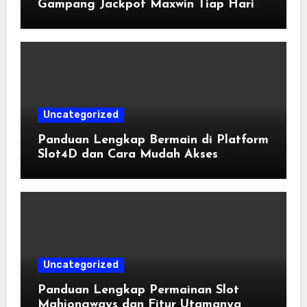
Gampang Jackpot Maxwin Tiap Hari
Bro
Uncategorized
Panduan Lengkap Bermain di Platform
Slot4D dan Cara Mudah Akses
Orbit4D
Uncategorized
Panduan Lengkap Permainan Slot
Mahjongways dan Fitur Utamanya