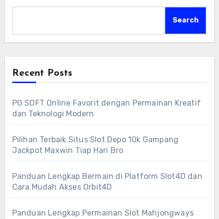
Search
Recent Posts
PG SOFT Online Favorit dengan Permainan Kreatif
dan Teknologi Modern
Pilihan Terbaik Situs Slot Depo 10k Gampang
Jackpot Maxwin Tiap Hari Bro
Panduan Lengkap Bermain di Platform Slot4D dan
Cara Mudah Akses Orbit4D
Panduan Lengkap Permainan Slot Mahjongways