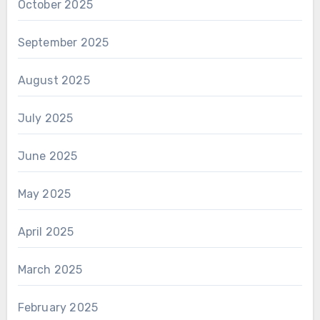
October 2025
September 2025
August 2025
July 2025
June 2025
May 2025
April 2025
March 2025
February 2025