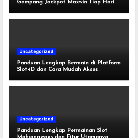
Gampang Jackpot Maxwin Tiap Hari
Bro
Uncategorized
Panduan Lengkap Bermain di Platform
Slot4D dan Cara Mudah Akses
Orbit4D
Uncategorized
Panduan Lengkap Permainan Slot
Mahjongways dan Fitur Utamanya