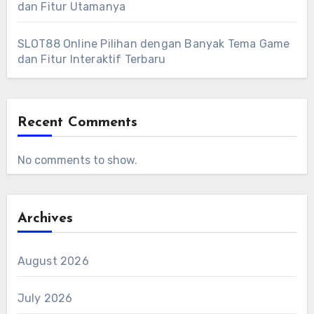
dan Fitur Utamanya
SLOT88 Online Pilihan dengan Banyak Tema Game
dan Fitur Interaktif Terbaru
Recent Comments
No comments to show.
Archives
August 2026
July 2026