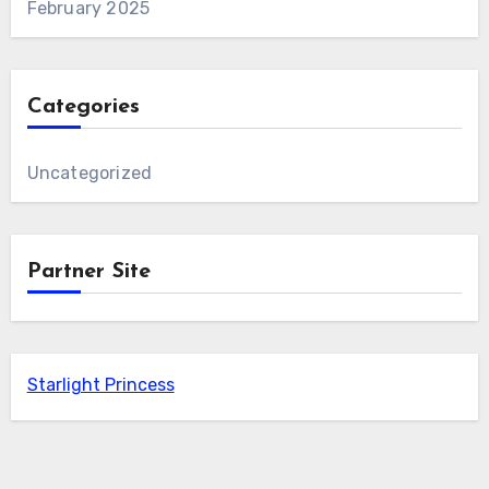
February 2025
Categories
Uncategorized
Partner Site
Starlight Princess