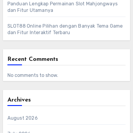
Panduan Lengkap Permainan Slot Mahjongways
dan Fitur Utamanya
SLOT88 Online Pilihan dengan Banyak Tema Game
dan Fitur Interaktif Terbaru
Recent Comments
No comments to show.
Archives
August 2026