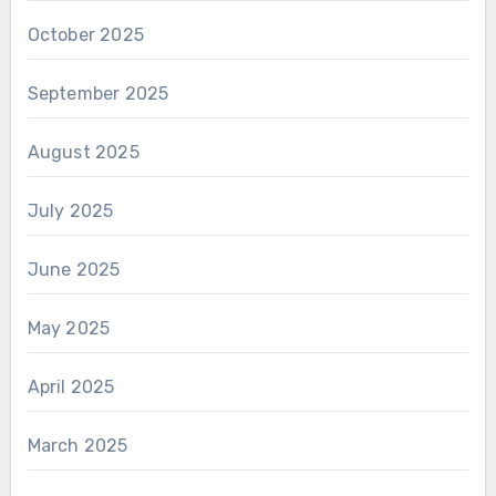
October 2025
September 2025
August 2025
July 2025
June 2025
May 2025
April 2025
March 2025