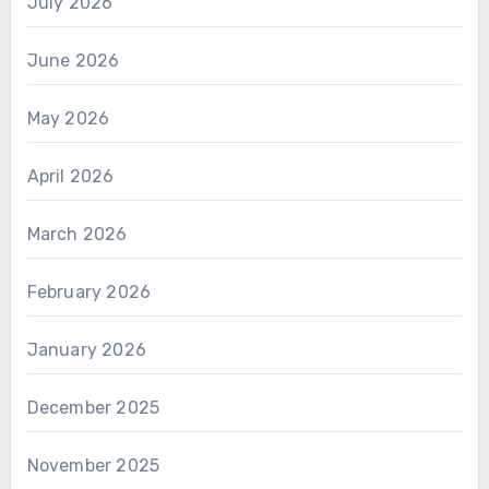
July 2026
June 2026
May 2026
April 2026
March 2026
February 2026
January 2026
December 2025
November 2025