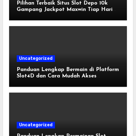
Pilihan Terbaik Situs Slot Depo 10k
Gampang Jackpot Maxwin Tiap Hari
Bro
Uncategorized
Panduan Lengkap Bermain di Platform
Slot4D dan Cara Mudah Akses
Orbit4D
Uncategorized