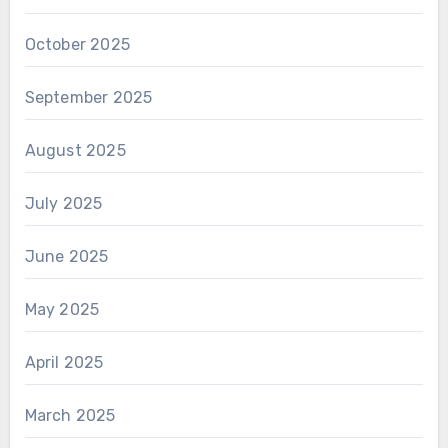
October 2025
September 2025
August 2025
July 2025
June 2025
May 2025
April 2025
March 2025