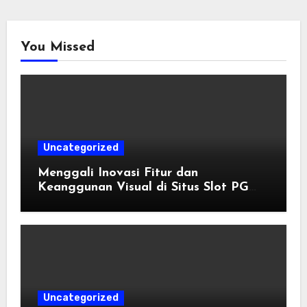
You Missed
Uncategorized
Menggali Inovasi Fitur dan
Keanggunan Visual di Situs Slot PG
Soft Resmi
Uncategorized