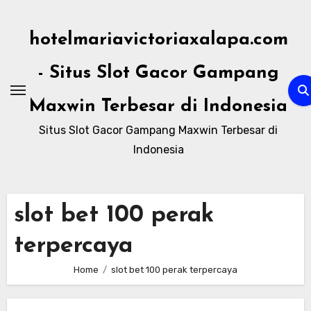
Skip
to
hotelmariavictoriaxalapa.com
content
- Situs Slot Gacor Gampang
Maxwin Terbesar di Indonesia
Situs Slot Gacor Gampang Maxwin Terbesar di
Indonesia
slot bet 100 perak
terpercaya
Home
slot bet 100 perak terpercaya