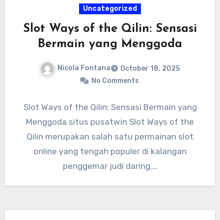
Uncategorized
Slot Ways of the Qilin: Sensasi
Bermain yang Menggoda
Nicola Fontana
October 18, 2025
No Comments
Slot Ways of the Qilin: Sensasi Bermain yang
Menggoda situs pusatwin Slot Ways of the
Qilin merupakan salah satu permainan slot
online yang tengah populer di kalangan
penggemar judi daring.…