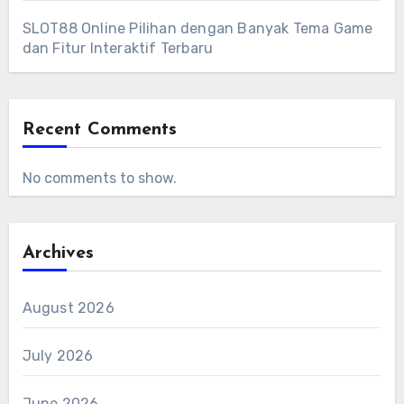
SLOT88 Online Pilihan dengan Banyak Tema Game
dan Fitur Interaktif Terbaru
Recent Comments
No comments to show.
Archives
August 2026
July 2026
June 2026