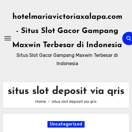
Skip
to
hotelmariavictoriaxalapa.com
content
- Situs Slot Gacor Gampang
Maxwin Terbesar di Indonesia
Situs Slot Gacor Gampang Maxwin Terbesar di
Indonesia
situs slot deposit via qris
Home
situs slot deposit via qris
Uncategorized