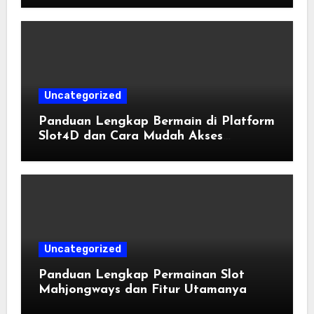
Uncategorized
Panduan Lengkap Bermain di Platform
Slot4D dan Cara Mudah Akses
Orbit4D
Uncategorized
Panduan Lengkap Permainan Slot
Mahjongways dan Fitur Utamanya