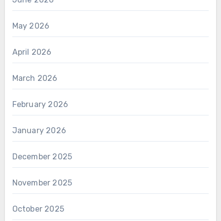
May 2026
April 2026
March 2026
February 2026
January 2026
December 2025
November 2025
October 2025