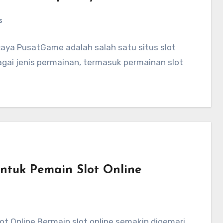
s
caya PusatGame adalah salah satu situs slot
gai jenis permainan, termasuk permainan slot
Untuk Pemain Slot Online
lot Online Bermain slot online semakin digemari