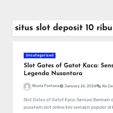
situs slot deposit 10 ribu
Uncategorized
Slot Gates of Gatot Kaca: Se
Legenda Nusantara
Nicola Fontana
January 26, 2026
No C
Slot Gates of Gatot Kaca: Sensasi Bermain
pusatwin slot online kini semakin populer di