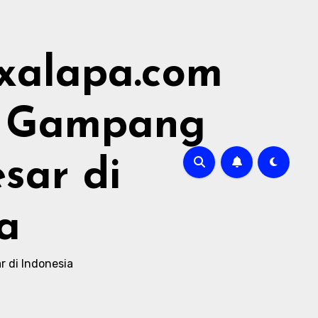
axalapa.com
or Gampang
sar di
a
 di Indonesia