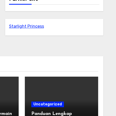
Starlight Princess
Uncategorized
rmain
Panduan Lengkap