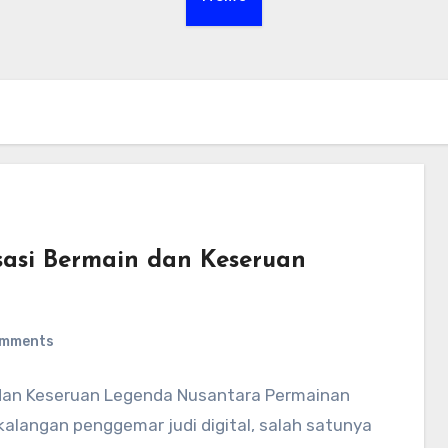
nsasi Bermain dan Keseruan
omments
 dan Keseruan Legenda Nusantara Permainan
 kalangan penggemar judi digital, salah satunya