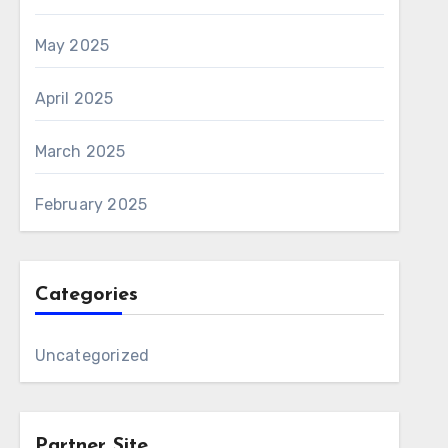
May 2025
April 2025
March 2025
February 2025
Categories
Uncategorized
Partner Site