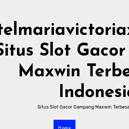
telmariavictori
 Situs Slot Gac
Maxwin Terbe
Indonesi
Situs Slot Gacor Gampang Maxwin Terbesar
Home