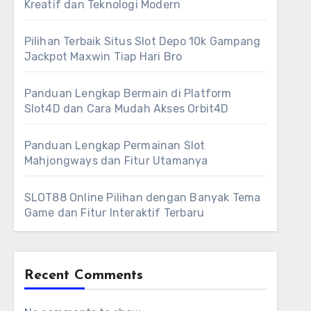
Kreatif dan Teknologi Modern
Pilihan Terbaik Situs Slot Depo 10k Gampang
Jackpot Maxwin Tiap Hari Bro
Panduan Lengkap Bermain di Platform
Slot4D dan Cara Mudah Akses Orbit4D
Panduan Lengkap Permainan Slot
Mahjongways dan Fitur Utamanya
SLOT88 Online Pilihan dengan Banyak Tema
Game dan Fitur Interaktif Terbaru
Recent Comments