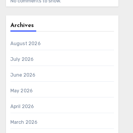
No comments to show.
Archives
August 2026
July 2026
June 2026
May 2026
April 2026
March 2026