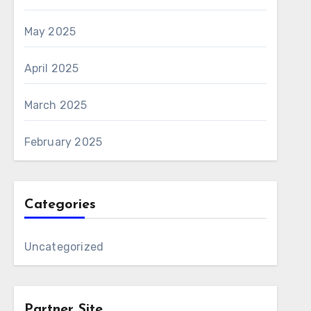
May 2025
April 2025
March 2025
February 2025
Categories
Uncategorized
Partner Site