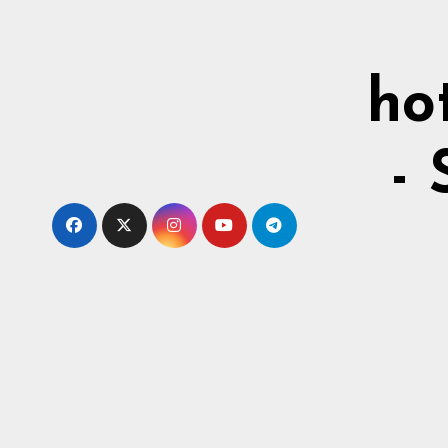
Skip
to
content
ho
-