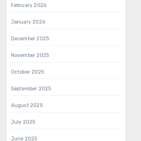
February 2026
January 2026
December 2025
November 2025
October 2025
September 2025
August 2025
July 2025
June 2025