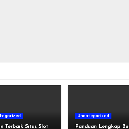
tegorized
Uncategorized
an Terbaik Situs Slot
Panduan Lengkap Be