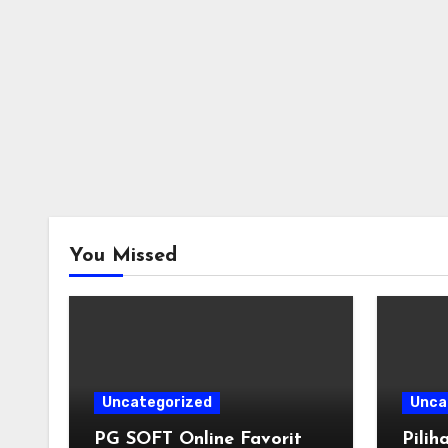
You Missed
Uncategorized
Unca
PG SOFT Online Favorit
Pilih