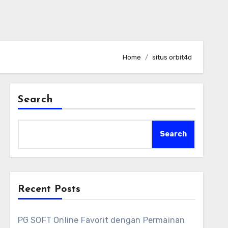
Home
situs orbit4d
Search
Search
Recent Posts
PG SOFT Online Favorit dengan Permainan