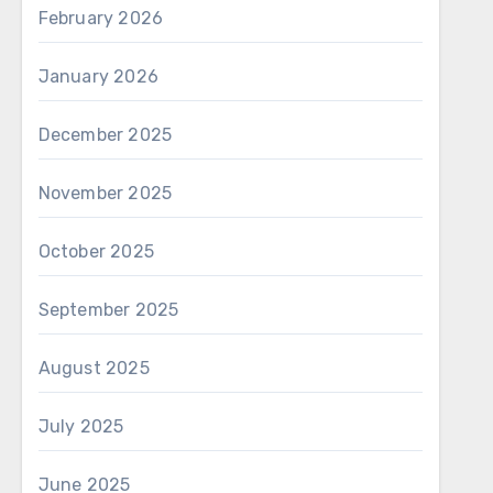
February 2026
January 2026
December 2025
November 2025
October 2025
September 2025
August 2025
July 2025
June 2025