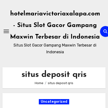
Skip
to
hotelmariavictoriaxalapa.com
content
- Situs Slot Gacor Gampang
Maxwin Terbesar di Indonesia
Situs Slot Gacor Gampang Maxwin Terbesar di
Indonesia
situs deposit qris
Home
situs deposit qris
Uncategorized