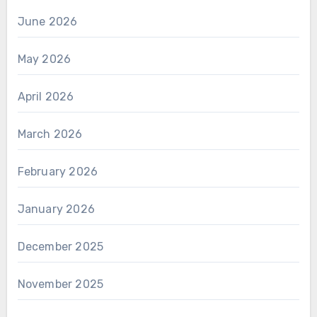
June 2026
May 2026
April 2026
March 2026
February 2026
January 2026
December 2025
November 2025