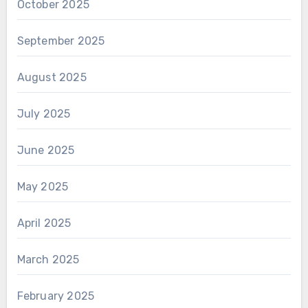
October 2025
September 2025
August 2025
July 2025
June 2025
May 2025
April 2025
March 2025
February 2025