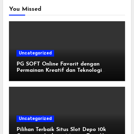
You Missed
Uncategorized
PG SOFT Online Favorit dengan
Permainan Kreatif dan Teknologi
Modern
Uncategorized
Pilihan Terbaik Situs Slot Depo 10k