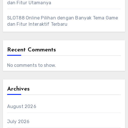
dan Fitur Utamanya
SLOT88 Online Pilihan dengan Banyak Tema Game
dan Fitur Interaktif Terbaru
Recent Comments
No comments to show.
Archives
August 2026
July 2026