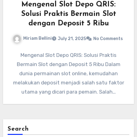
Mengenal Slot Depo QRIS:
Solusi Praktis Bermain Slot
dengan Deposit 5 Ribu
Miriam Bellini
July 21, 2025
No Comments
Mengenal Slot Depo QRIS: Solusi Praktis
Bermain Slot dengan Deposit 5 Ribu Dalam
dunia permainan slot online, kemudahan
melakukan deposit menjadi salah satu faktor
utama yang dicari para pemain. Salah…
Search