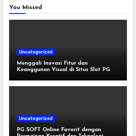
You Missed
Uncategorized
Menggali Inovasi Fitur dan
Keanggunan Visual di Situs Slot PG
Soft Resmi
Uncategorized
PG SOFT Online Favorit dengan