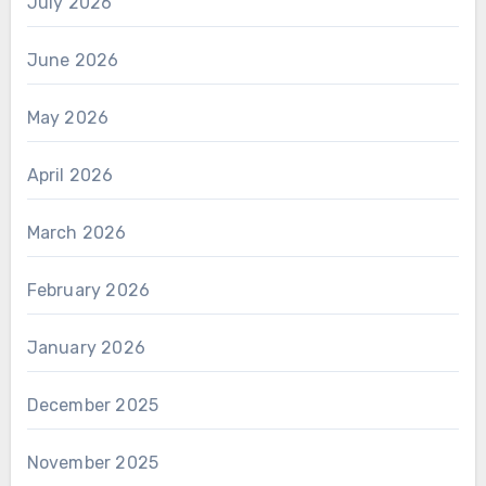
July 2026
June 2026
May 2026
April 2026
March 2026
February 2026
January 2026
December 2025
November 2025