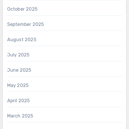
October 2025
September 2025
August 2025
July 2025
June 2025
May 2025
April 2025
March 2025