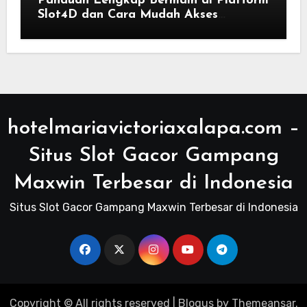
Panduan Lengkap Bermain di Platform
Slot4D dan Cara Mudah Akses
Orbit4D
hotelmariavictoriaxalapa.com –
Situs Slot Gacor Gampang
Maxwin Terbesar di Indonesia
Situs Slot Gacor Gampang Maxwin Terbesar di Indonesia
Copyright © All rights reserved
|
Blogus
by
Themeansar
.