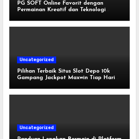
PG SOFT Online Favorit dengan
Permainan Kreatif dan Teknologi
Modern
Uncategorized
Pilihan Terbaik Situs Slot Depo 10k
Gampang Jackpot Maxwin Tiap Hari
Bro
Uncategorized