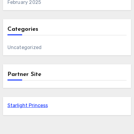
February 2025
Categories
Uncategorized
Partner Site
Starlight Princess