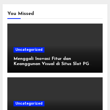
You Missed
Uncategorized
Menggali Inovasi Fitur dan
Keanggunan Visual di Situs Slot PG
Soft Resmi
Uncategorized