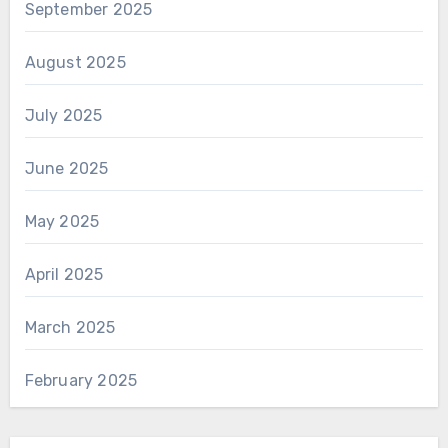
September 2025
August 2025
July 2025
June 2025
May 2025
April 2025
March 2025
February 2025