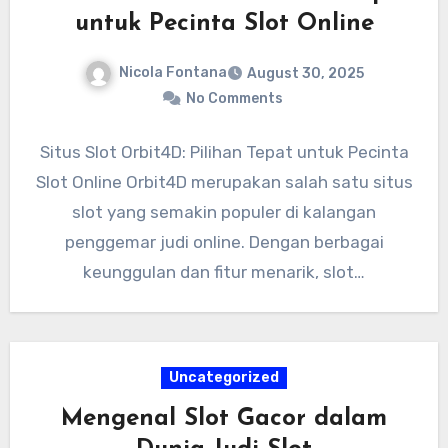
untuk Pecinta Slot Online
Nicola Fontana
August 30, 2025
No Comments
Situs Slot Orbit4D: Pilihan Tepat untuk Pecinta
Slot Online Orbit4D merupakan salah satu situs
slot yang semakin populer di kalangan
penggemar judi online. Dengan berbagai
keunggulan dan fitur menarik, slot…
Uncategorized
Mengenal Slot Gacor dalam