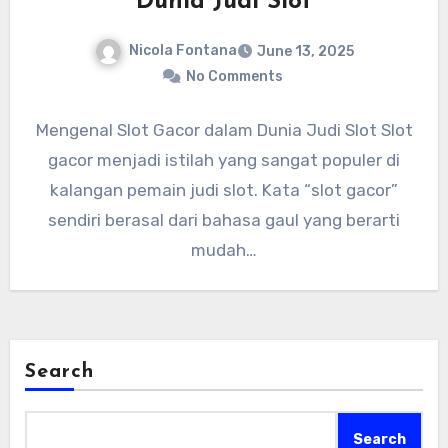
Dunia Judi Slot
Nicola Fontana
June 13, 2025
No Comments
Mengenal Slot Gacor dalam Dunia Judi Slot Slot
gacor menjadi istilah yang sangat populer di
kalangan pemain judi slot. Kata “slot gacor”
sendiri berasal dari bahasa gaul yang berarti
mudah…
Search
Search