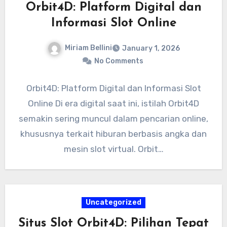
Orbit4D: Platform Digital dan
Informasi Slot Online
Miriam Bellini
January 1, 2026
No Comments
Orbit4D: Platform Digital dan Informasi Slot
Online Di era digital saat ini, istilah Orbit4D
semakin sering muncul dalam pencarian online,
khususnya terkait hiburan berbasis angka dan
mesin slot virtual. Orbit…
Uncategorized
Situs Slot Orbit4D: Pilihan Tepat