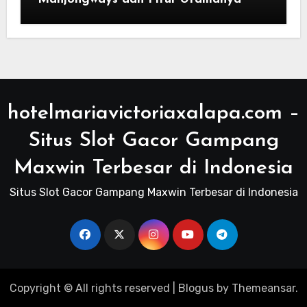
hotelmariavictoriaxalapa.com –
Situs Slot Gacor Gampang
Maxwin Terbesar di Indonesia
Situs Slot Gacor Gampang Maxwin Terbesar di Indonesia
Copyright © All rights reserved
|
Blogus
by
Themeansar
.