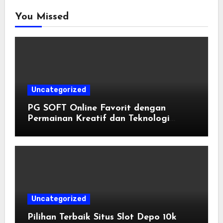
You Missed
Uncategorized
PG SOFT Online Favorit dengan
Permainan Kreatif dan Teknologi
Modern
Uncategorized
Pilihan Terbaik Situs Slot Depo 10k