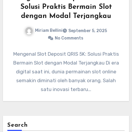
Solusi Praktis Bermain Slot
dengan Modal Terjangkau
Miriam Bellini
September 5, 2025
No Comments
Mengenal Slot Deposit QRIS 5K: Solusi Praktis
Bermain Slot dengan Modal Terjangkau Di era
digital saat ini, dunia permainan slot online
semakin diminati oleh banyak orang. Salah
satu inovasi terbaru…
Search