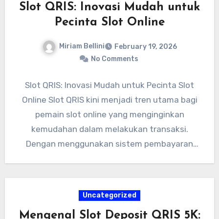
Slot QRIS: Inovasi Mudah untuk
Pecinta Slot Online
Miriam Bellini
February 19, 2026
No Comments
Slot QRIS: Inovasi Mudah untuk Pecinta Slot
Online Slot QRIS kini menjadi tren utama bagi
pemain slot online yang menginginkan
kemudahan dalam melakukan transaksi.
Dengan menggunakan sistem pembayaran
QRIS, pemain…
Uncategorized
Mengenal Slot Deposit QRIS 5K: