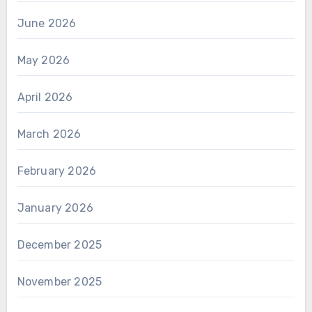
June 2026
May 2026
April 2026
March 2026
February 2026
January 2026
December 2025
November 2025